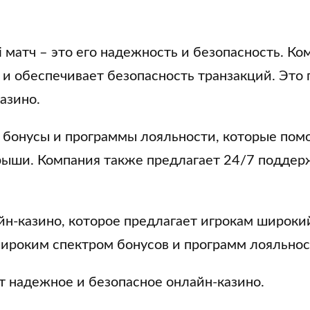
 матч – это его надежность и безопасность. К
и обеспечивает безопасность транзакций. Это 
азино.
 бонусы и программы лояльности, которые пом
ыши. Компания также предлагает 24/7 поддерж
йн-казино, которое предлагает игрокам широкий
ироким спектром бонусов и программ лояльнос
ет надежное и безопасное онлайн-казино.