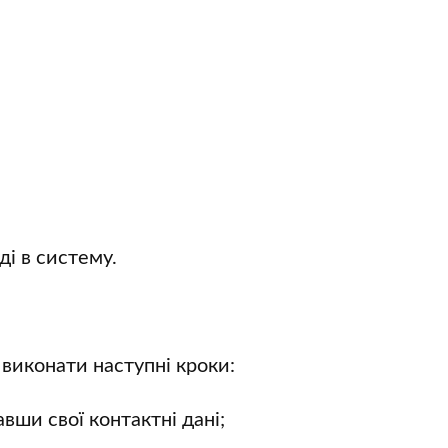
ді в систему.
 виконати наступні кроки:
вши свої контактні дані;