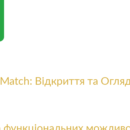
Match: Відкриття та Огля
та функціональних можлив