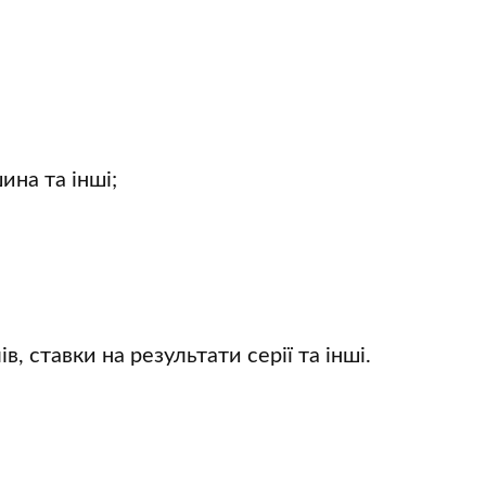
ина та інші;
, ставки на результати серії та інші.