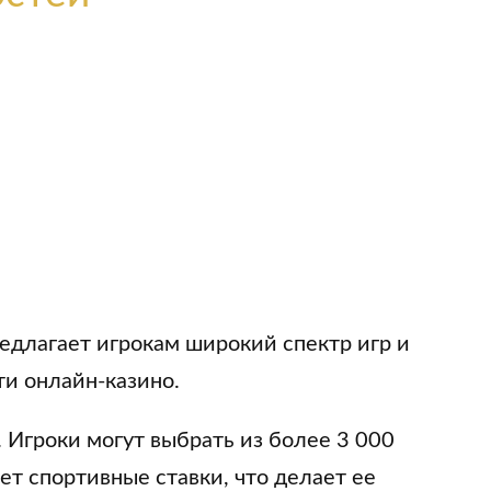
предлагает игрокам широкий спектр игр и
ти онлайн-казино.
. Игроки могут выбрать из более 3 000
ет спортивные ставки, что делает ее