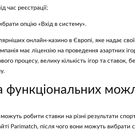
ід час реєстрації;
ибрати опцію «Вхід в систему».
улярніших онлайн-казино в Європі, яке надає св
мпанія має ліцензію на проведення азартних іго
ового процесу, велику кількість ігор та ставок, 
у.
 та функціональних мож
 можуть робити ставки на різні результати спорт
айті Parimatch, після чого вони можуть вибрати с