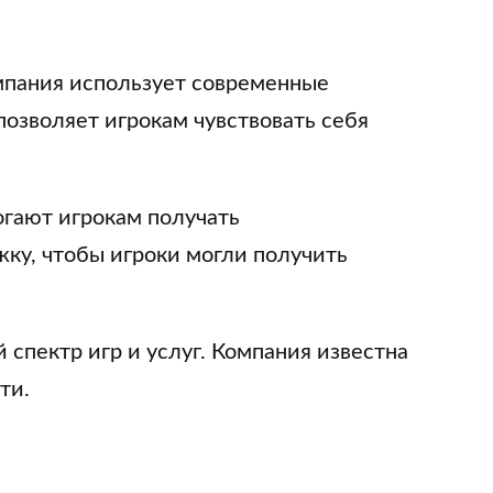
омпания использует современные
позволяет игрокам чувствовать себя
огают игрокам получать
ку, чтобы игроки могли получить
 спектр игр и услуг. Компания известна
ти.