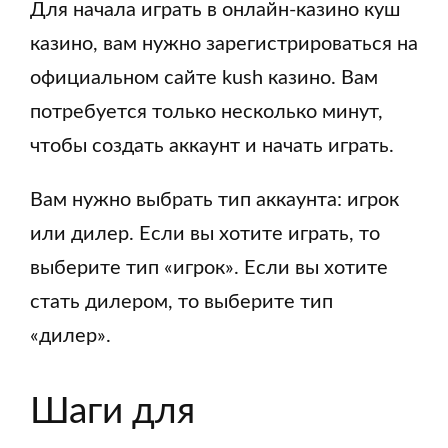
Для начала играть в онлайн-казино куш
казино, вам нужно зарегистрироваться на
официальном сайте kush казино. Вам
потребуется только несколько минут,
чтобы создать аккаунт и начать играть.
Вам нужно выбрать тип аккаунта: игрок
или дилер. Если вы хотите играть, то
выберите тип «игрок». Если вы хотите
стать дилером, то выберите тип
«дилер».
Шаги для