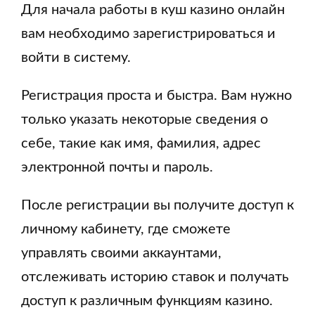
Для начала работы в куш казино онлайн
вам необходимо зарегистрироваться и
войти в систему.
Регистрация проста и быстра. Вам нужно
только указать некоторые сведения о
себе, такие как имя, фамилия, адрес
электронной почты и пароль.
После регистрации вы получите доступ к
личному кабинету, где сможете
управлять своими аккаунтами,
отслеживать историю ставок и получать
доступ к различным функциям казино.