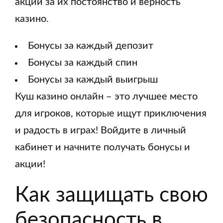
акции за их постоянство и верность
казино.
Бонусы за каждый депозит
Бонусы за каждый спин
Бонусы за каждый выигрыш
Куш казино онлайн – это лучшее место
для игроков, которые ищут приключения
и радость в играх! Войдите в личный
кабинет и начните получать бонусы и
акции!
Как защищать свою
безопасность в