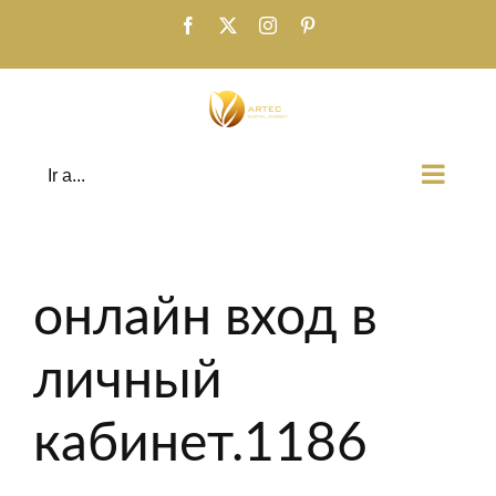
Saltar
Facebook
X
Instagram
Pinterest
al
contenido
Ir a...
онлайн вход в
личный
кабинет.1186