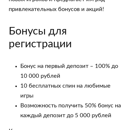
привлекательных бонусов и акций!
Бонусы для
регистрации
Бонус на первый депозит – 100% до
10 000 рублей
10 бесплатных спин на любимые
игры
Возможность получить 50% бонус на
каждый депозит до 5 000 рублей