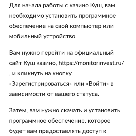
Для начала работы с казино Куш, вам
необходимо установить программное
обеспечение на свой компьютер или
мобильный устройство.
Вам нужно перейти на официальный
сайт Куш казино, https://monitorinvest.ru/
, и кликнуть на кнопку
«Зарегистрироваться» или «Войти» в
зависимости от вашего статуса.
Затем, вам нужно скачать и установить
программное обеспечение, которое
будет вам предоставлять доступ к