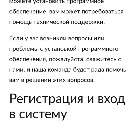
можете установить программное
обеспечение, вам может потребоваться
помощь технической поддержки.
Если у вас возникли вопросы или
проблемы с установкой программного
обеспечения, пожалуйста, свяжитесь с
нами, и наша команда будет рада помочь
вам в решении этих вопросов.
Регистрация и вход
в систему