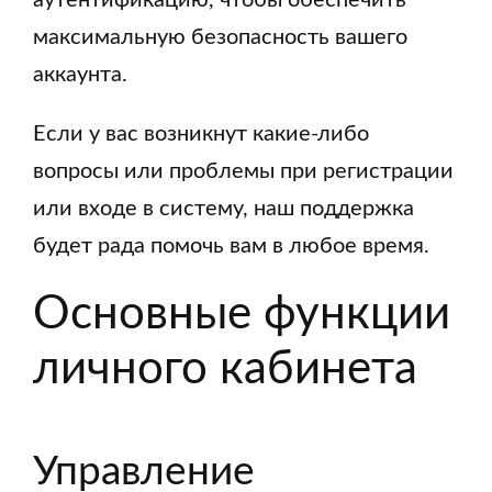
аутентификацию, чтобы обеспечить
максимальную безопасность вашего
аккаунта.
Если у вас возникнут какие-либо
вопросы или проблемы при регистрации
или входе в систему, наш поддержка
будет рада помочь вам в любое время.
Основные функции
личного кабинета
Управление