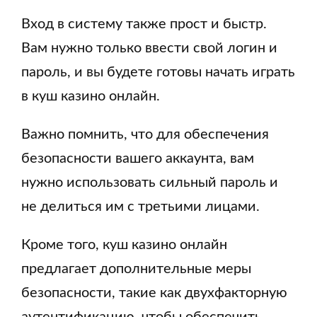
Вход в систему также прост и быстр.
Вам нужно только ввести свой логин и
пароль, и вы будете готовы начать играть
в куш казино онлайн.
Важно помнить, что для обеспечения
безопасности вашего аккаунта, вам
нужно использовать сильный пароль и
не делиться им с третьими лицами.
Кроме того, куш казино онлайн
предлагает дополнительные меры
безопасности, такие как двухфакторную