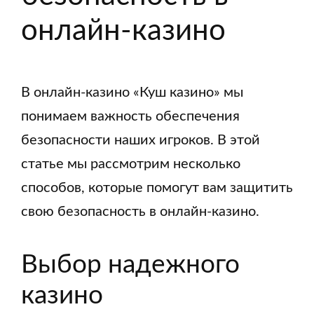
онлайн-казино
В онлайн-казино «Куш казино» мы
понимаем важность обеспечения
безопасности наших игроков. В этой
статье мы рассмотрим несколько
способов, которые помогут вам защитить
свою безопасность в онлайн-казино.
Выбор надежного
казино