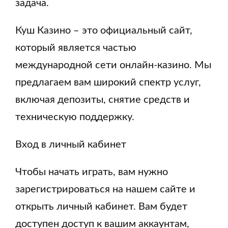
задача.
Куш Казино – это официальный сайт,
который является частью
международной сети онлайн-казино. Мы
предлагаем вам широкий спектр услуг,
включая депозиты, снятие средств и
техническую поддержку.
Вход в личный кабинет
Чтобы начать играть, вам нужно
зарегистрироваться на нашем сайте и
открыть личный кабинет. Вам будет
доступен доступ к вашим аккаунтам,