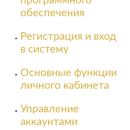
программного
обеспечения
Регистрация и вход
в систему
Основные функции
личного кабинета
Управление
аккаунтами