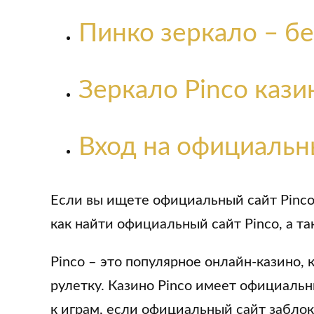
Пинко зеркало – б
Зеркало Pinco кази
Вход на официальны
Если вы ищете официальный сайт Pinco,
как найти официальный сайт Pinco, а та
Pinco – это популярное онлайн-казино,
рулетку. Казино Pinco имеет официальн
к играм, если официальный сайт заблок