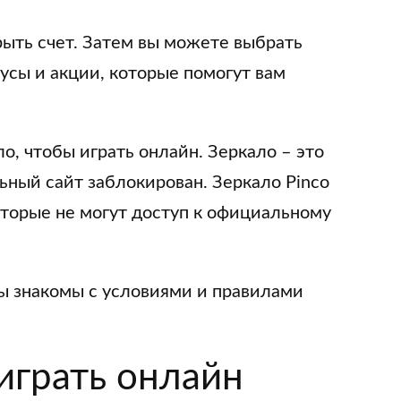
рыть счет. Затем вы можете выбрать
нусы и акции, которые помогут вам
о, чтобы играть онлайн. Зеркало – это
ьный сайт заблокирован. Зеркало Pinco
оторые не могут доступ к официальному
вы знакомы с условиями и правилами
играть онлайн