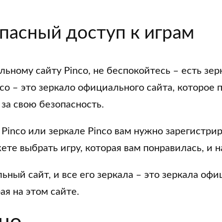
пасный доступ к играм
ьному сайту Pinco, не беспокойтесь – есть зер
co – это зеркало официального сайта, которое 
 за свою безопасность.
Pinco или зеркале Pinco вам нужно зарегистрир
те выбрать игру, которая вам понравилась, и н
ьный сайт, и все его зеркала – это зеркала оф
ая на этом сайте.