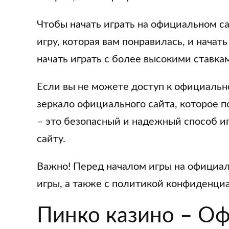
Чтобы начать играть на официальном са
игру, которая вам понравилась, и начат
начать играть с более высокими ставка
Если вы не можете доступ к официально
зеркало официального сайта, которое п
– это безопасный и надежный способ иг
сайту.
Важно! Перед началом игры на официаль
игры, а также с политикой конфиденциа
Пинко казино – Оф