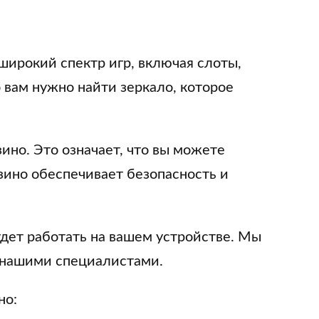
 широкий спектр игр, включая слоты,
о вам нужно найти зеркало, которое
зино. Это означает, что вы можете
азино обеспечивает безопасность и
удет работать на вашем устройстве. Мы
 нашими специалистами.
но: