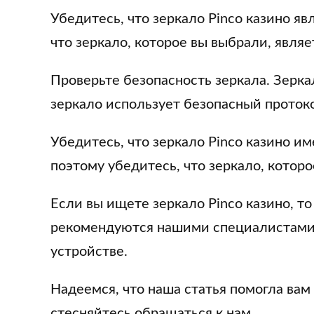
Убедитесь, что зеркало Pinco казино 
что зеркало, которое вы выбрали, явля
Проверьте безопасность зеркала. Зерка
зеркало использует безопасный проток
Убедитесь, что зеркало Pinco казино 
поэтому убедитесь, что зеркало, кото
Если вы ищете зеркало Pinco казино, т
рекомендуются нашими специалистами. 
устройстве.
Надеемся, что наша статья помогла вам 
стесняйтесь обращаться к нам.