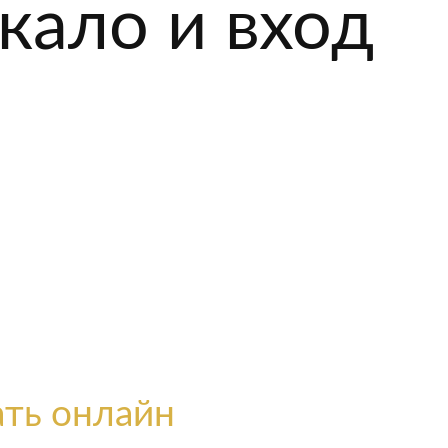
ркало и вход
ать онлайн