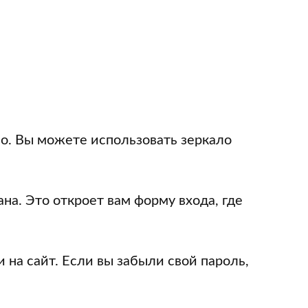
но. Вы можете использовать зеркало
на. Это откроет вам форму входа, где
 на сайт. Если вы забыли свой пароль,