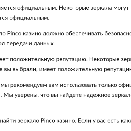
является официальным. Некоторые зеркала могу
ется официальным.
ло Pinco казино должно обеспечивать безопасно
ол передачи данных.
имеет положительную репутацию. Некоторые зер
рое вы выбрали, имеет положительную репутаци
о мы рекомендуем вам использовать только офи
Мы уверены, что вы найдете надежное зеркало
найти зеркало Pinco казино. Если у вас есть к