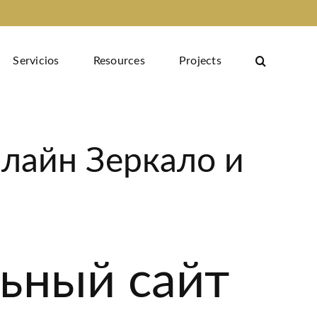
Servicios
Resources
Projects
нлайн Зеркало и
ьный сайт