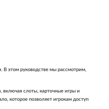
и. В этом руководстве мы рассмотрим,
р, включая слоты, карточные игры и
ало, которое позволяет игрокам доступ