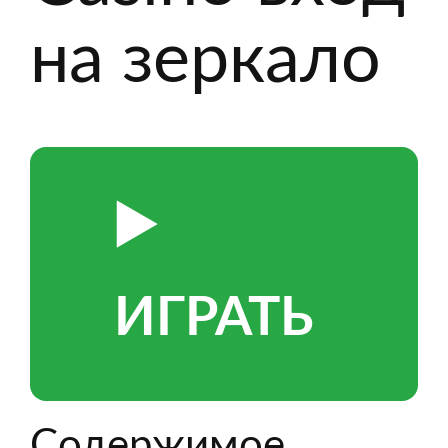
на зеркало
▶️
ИГРАТЬ
Содержимое