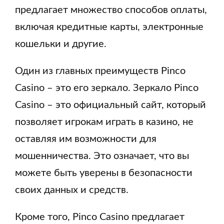
предлагает множество способов оплаты,
включая кредитные карты, электронные
кошельки и другие.
Один из главных преимуществ Pinco
Casino – это его зеркало. Зеркало Pinco
Casino – это официальный сайт, который
позволяет игрокам играть в казино, не
оставляя им возможности для
мошенничества. Это означает, что вы
можете быть уверены в безопасности
своих данных и средств.
Кроме того, Pinco Casino предлагает