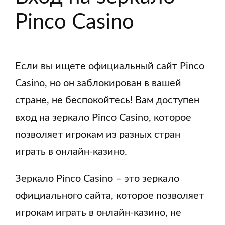
Pinco Casino
Если вы ищете официальный сайт Pinco
Casino, но он заблокирован в вашей
стране, не беспокойтесь! Вам доступен
вход на зеркало Pinco Casino, которое
позволяет игрокам из разных стран
играть в онлайн-казино.
Зеркало Pinco Casino – это зеркало
официального сайта, которое позволяет
игрокам играть в онлайн-казино, не