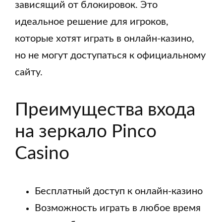
зависящий от блокировок. Это
идеальное решение для игроков,
которые хотят играть в онлайн-казино,
но не могут доступаться к официальному
сайту.
Преимущества входа
на зеркало Pinco
Casino
Бесплатный доступ к онлайн-казино
Возможность играть в любое время