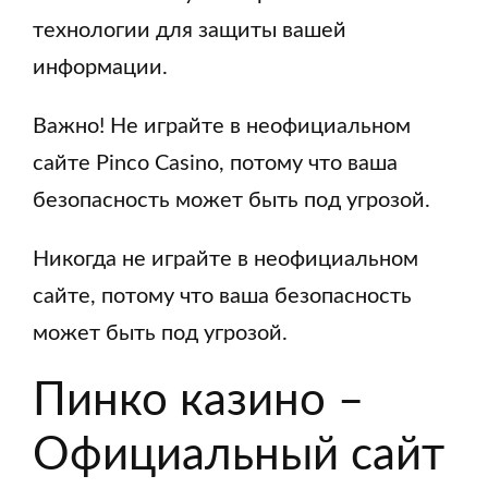
технологии для защиты вашей
информации.
Важно! Не играйте в неофициальном
сайте Pinco Casino, потому что ваша
безопасность может быть под угрозой.
Никогда не играйте в неофициальном
сайте, потому что ваша безопасность
может быть под угрозой.
Пинко казино –
Официальный сайт