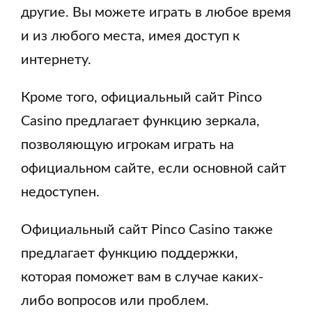
другие. Вы можете играть в любое время
и из любого места, имея доступ к
интернету.
Кроме того, официальный сайт Pinco
Casino предлагает функцию зеркала,
позволяющую игрокам играть на
официальном сайте, если основной сайт
недоступен.
Официальный сайт Pinco Casino также
предлагает функцию поддержки,
которая поможет вам в случае каких-
либо вопросов или проблем.