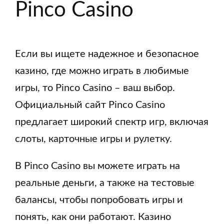
Pinco Casino
Если вы ищете надежное и безопасное
казино, где можно играть в любимые
игры, то Pinco Casino – ваш выбор.
Официальный сайт Pinco Casino
предлагает широкий спектр игр, включая
слоты, карточные игры и рулетку.
В Pinco Casino вы можете играть на
реальные деньги, а также на тестовые
балансы, чтобы попробовать игры и
понять, как они работают. Казино