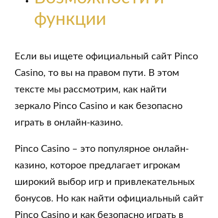
функции
Если вы ищете официальный сайт Pinco
Casino, то вы на правом пути. В этом
тексте мы рассмотрим, как найти
зеркало Pinco Casino и как безопасно
играть в онлайн-казино.
Pinco Casino – это популярное онлайн-
казино, которое предлагает игрокам
широкий выбор игр и привлекательных
бонусов. Но как найти официальный сайт
Pinco Casino и как безопасно играть в