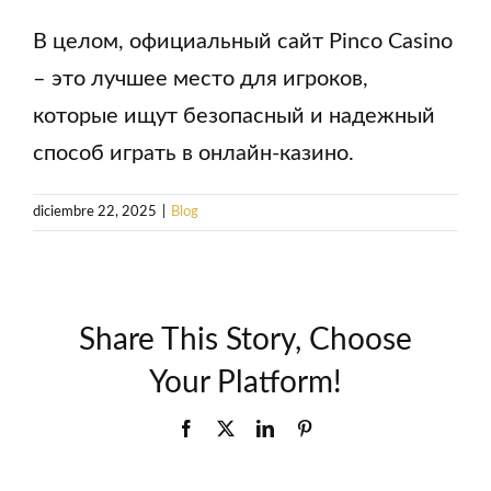
В целом, официальный сайт Pinco Casino
– это лучшее место для игроков,
которые ищут безопасный и надежный
способ играть в онлайн-казино.
diciembre 22, 2025
|
Blog
Share This Story, Choose
Your Platform!
Facebook
X
LinkedIn
Pinterest