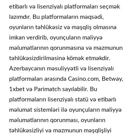
etibarlı və lisenziyalı platformaları seçmək
lazımdır. Bu platformaların məqsədi,
oyunların təhlükəsiz və məşqliş olmasına
imkan verdirib, oyunçuların maliyyə
məlumatlarının qorunmasına və məzmunun
təhlükəsizdirilməsinə kömək etməkdir.
Azerbaycanın məsuliyyətli və lisenziyalı
platformaları arasında Casino.com, Betway,
1xbet və Parimatch sayılabilir. Bu
platformaların lisenziyalı statü və etibarlı
məlumat sistemləri ilə oyunçuların maliyyə
məlumatlarının qorunması, oyunların
təhlükəsizliyi və məzmunun məşqlişliyi