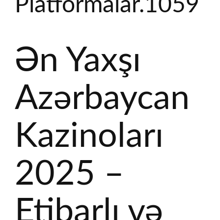
Platformalar.1059
Ən Yaxşı
Azərbaycan
Kazinoları
2025 –
Etibarlı və