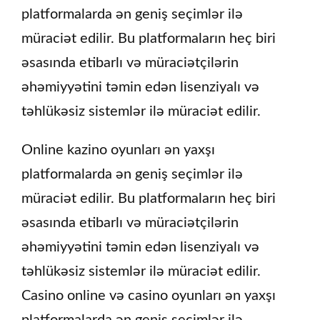
platformalarda ən geniş seçimlər ilə
müraciət edilir. Bu platformaların heç biri
əsasında etibarlı və müraciətçilərin
əhəmiyyətini təmin edən lisenziyalı və
təhlükəsiz sistemlər ilə müraciət edilir.
Online kazino oyunları ən yaxşı
platformalarda ən geniş seçimlər ilə
müraciət edilir. Bu platformaların heç biri
əsasında etibarlı və müraciətçilərin
əhəmiyyətini təmin edən lisenziyalı və
təhlükəsiz sistemlər ilə müraciət edilir.
Casino online və casino oyunları ən yaxşı
platformalarda ən geniş seçimlər ilə