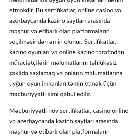
məlumatlarına uyğun oyun imkanları təmin
etməkdir. Bu sertifikatlar, online casino və
azerbaycanda kazino saytları arasında
məşhur və etibarlı olan platformaların
seçilməsindən əmin olunur. Sertifikatlar,
kazino oyunları və online kazino tərəfindən
müraciətçilərin məlumatlarını təhlükəsiz
şəkildə saxlamaq və onların məlumatlarına
uyğun oyun imkanları təmin etmək üçün
məcburiyyətli kimi qəbul edilir.
Məcburiyyətli növ sertifikatlar, casino online
və azerbaycanda kazino saytları arasında
məşhur və etibarlı olan platformaların