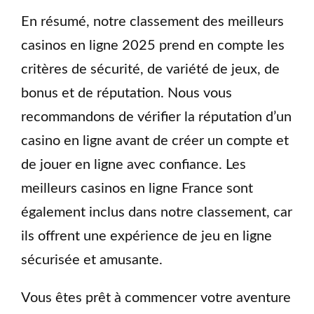
En résumé, notre classement des meilleurs
casinos en ligne 2025 prend en compte les
critères de sécurité, de variété de jeux, de
bonus et de réputation. Nous vous
recommandons de vérifier la réputation d’un
casino en ligne avant de créer un compte et
de jouer en ligne avec confiance. Les
meilleurs casinos en ligne France sont
également inclus dans notre classement, car
ils offrent une expérience de jeu en ligne
sécurisée et amusante.
Vous êtes prêt à commencer votre aventure