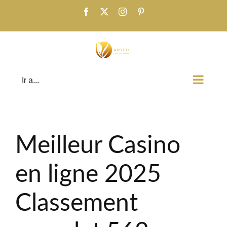
Saltar
Facebook
X
Instagram
Pinterest
al
contenido
Ir a...
Meilleur Casino
en ligne 2025
Classement