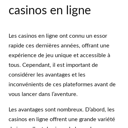
casinos en ligne
Les casinos en ligne ont connu un essor
rapide ces dernières années, offrant une
expérience de jeu unique et accessible à
tous. Cependant, il est important de
considérer les avantages et les
inconvénients de ces plateformes avant de
vous lancer dans l’aventure.
Les avantages sont nombreux. D’abord, les
casinos en ligne offrent une grande variété