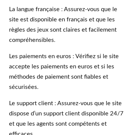
La langue française : Assurez-vous que le
site est disponible en français et que les
règles des jeux sont claires et facilement
compréhensibles.
Les paiements en euros : Vérifiez si le site
accepte les paiements en euros et si les
méthodes de paiement sont fiables et
sécurisées.
Le support client : Assurez-vous que le site
dispose d’un support client disponible 24/7
et que les agents sont compétents et
efficaces.