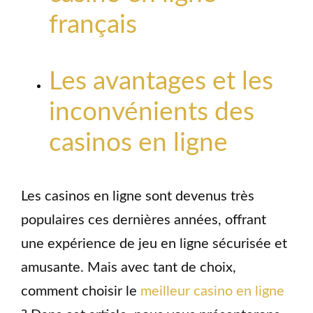
français
Les avantages et les
inconvénients des
casinos en ligne
Les casinos en ligne sont devenus très
populaires ces dernières années, offrant
une expérience de jeu en ligne sécurisée et
amusante. Mais avec tant de choix,
comment choisir le
meilleur casino en ligne