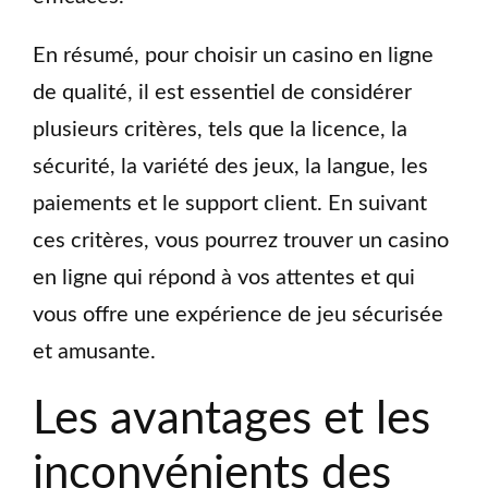
En résumé, pour choisir un casino en ligne
de qualité, il est essentiel de considérer
plusieurs critères, tels que la licence, la
sécurité, la variété des jeux, la langue, les
paiements et le support client. En suivant
ces critères, vous pourrez trouver un casino
en ligne qui répond à vos attentes et qui
vous offre une expérience de jeu sécurisée
et amusante.
Les avantages et les
inconvénients des