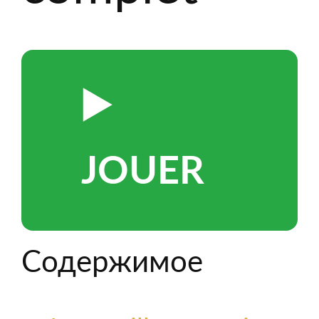
▶️
JOUER
Содержимое