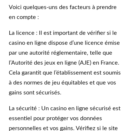
Voici quelques-uns des facteurs à prendre
en compte :
La licence : Il est important de vérifier si le
casino en ligne dispose d’une licence émise
par une autorité réglementaire, telle que
l’Autorité des jeux en ligne (AJE) en France.
Cela garantit que l’établissement est soumis
à des normes de jeu équitables et que vos
gains sont sécurisés.
La sécurité : Un casino en ligne sécurisé est
essentiel pour protéger vos données
personnelles et vos gains. Vérifiez si le site