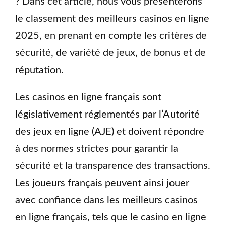
? Dans cet article, nous vous présenterons
le classement des meilleurs casinos en ligne
2025, en prenant en compte les critères de
sécurité, de variété de jeux, de bonus et de
réputation.
Les casinos en ligne français sont
législativement réglementés par l’Autorité
des jeux en ligne (AJE) et doivent répondre
à des normes strictes pour garantir la
sécurité et la transparence des transactions.
Les joueurs français peuvent ainsi jouer
avec confiance dans les meilleurs casinos
en ligne français, tels que le casino en ligne