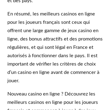
et des pays.
En résumé, les meilleurs casinos en ligne
pour les joueurs français sont ceux qui
offrent une large gamme de jeux casino en
ligne, des bonus attractifs et des promotions
régulières, et qui sont légal en France et
autorisés à fonctionner dans le pays. Il est
important de vérifier les critères de choix
d’un casino en ligne avant de commencer à
jouer.
Nouveau casino en ligne ? Découvrez les
meilleurs casinos en ligne pour les joueurs