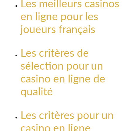
Les meilleurs casinos
en ligne pour les
joueurs français
Les critères de
sélection pour un
casino en ligne de
qualité
Les critères pour un
casino en ligne