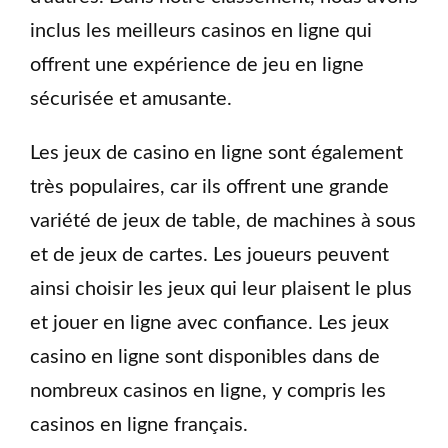
inclus les meilleurs casinos en ligne qui
offrent une expérience de jeu en ligne
sécurisée et amusante.
Les jeux de casino en ligne sont également
très populaires, car ils offrent une grande
variété de jeux de table, de machines à sous
et de jeux de cartes. Les joueurs peuvent
ainsi choisir les jeux qui leur plaisent le plus
et jouer en ligne avec confiance. Les jeux
casino en ligne sont disponibles dans de
nombreux casinos en ligne, y compris les
casinos en ligne français.