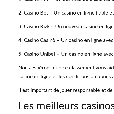
2. Casino Bet – Un casino en ligne fiable e
3. Casino Rizk – Un nouveau casino en lign
4. Casino Casinò – Un casino en ligne avec
5. Casino Unibet – Un casino en ligne avec 
Nous espérons que ce classement vous aidera
casino en ligne et les conditions du bonus a
Il est important de jouer responsable et d
Les meilleurs casinos