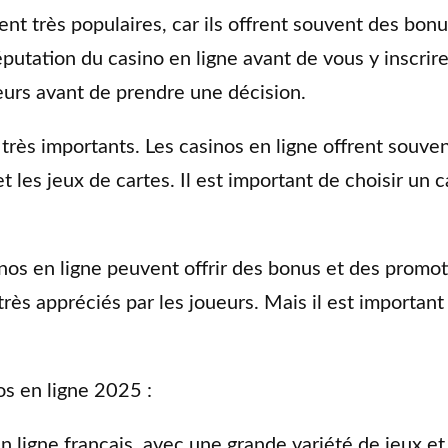
t très populaires, car ils offrent souvent des bonus
a réputation du casino en ligne avant de vous y inscr
eurs avant de prendre une décision.
très importants. Les casinos en ligne offrent souven
t les jeux de cartes. Il est important de choisir un 
sinos en ligne peuvent offrir des bonus et des prom
rès appréciés par les joueurs. Mais il est important
os en ligne 2025 :
 ligne français, avec une grande variété de jeux et 