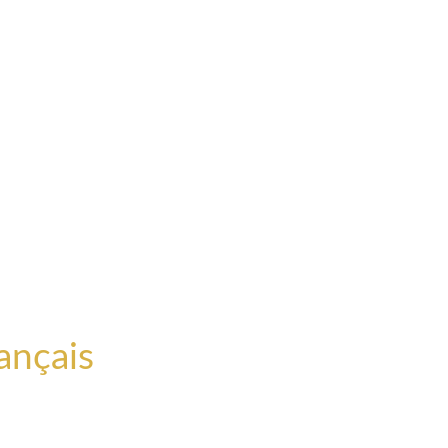
ançais