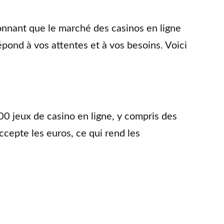
tonnant que le marché des casinos en ligne
répond à vos attentes et à vos besoins. Voici
00 jeux de casino en ligne, y compris des
ccepte les euros, ce qui rend les