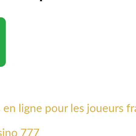
 en ligne pour les joueurs fr
sino 777