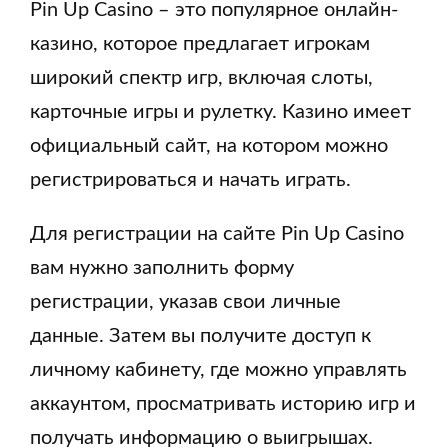
Pin Up Casino – это популярное онлайн-
казино, которое предлагает игрокам
широкий спектр игр, включая слоты,
карточные игры и рулетку. Казино имеет
официальный сайт, на котором можно
регистрироваться и начать играть.
Для регистрации на сайте Pin Up Casino
вам нужно заполнить форму
регистрации, указав свои личные
данные. Затем вы получите доступ к
личному кабинету, где можно управлять
аккаунтом, просматривать историю игр и
получать информацию о выигрышах.