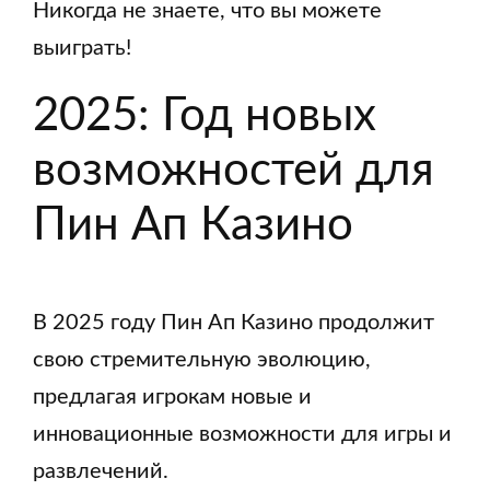
Никогда не знаете, что вы можете
выиграть!
2025: Год новых
возможностей для
Пин Ап Казино
В 2025 году Пин Ап Казино продолжит
свою стремительную эволюцию,
предлагая игрокам новые и
инновационные возможности для игры и
развлечений.