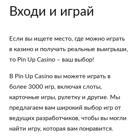
Входи и играй
Если вы ищете место, где можно играть
в казино и получать реальные выигрыши,
то Pin Up Casino – ваш выбор!
В Pin Up Casino вы можете играть в
более 3000 игр, включая слоты,
карточные игры, рулетку и другие. Мы
предлагаем вам широкий выбор игр от
ведущих разработчиков, чтобы вы могли
найти игру, которая вам понравится.