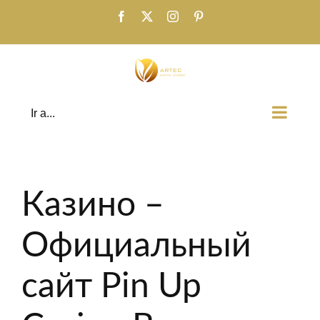
Saltar
Facebook
X
Instagram
Pinterest
al
contenido
Ir a...
Казино –
Официальный
сайт Pin Up