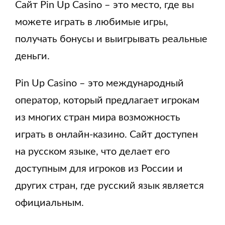
Сайт Pin Up Casino – это место, где вы
можете играть в любимые игры,
получать бонусы и выигрывать реальные
деньги.
Pin Up Casino – это международный
оператор, который предлагает игрокам
из многих стран мира возможность
играть в онлайн-казино. Сайт доступен
на русском языке, что делает его
доступным для игроков из России и
других стран, где русский язык является
официальным.