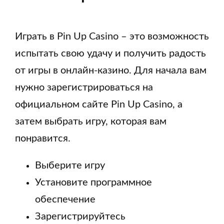
Играть в Pin Up Casino – это возможность
испытать свою удачу и получить радость
от игры в онлайн-казино. Для начала вам
нужно зарегистрироваться на
официальном сайте Pin Up Casino, а
затем выбрать игру, которая вам
понравится.
Выберите игру
Установите программное
обеспечение
Зарегистрируйтесь