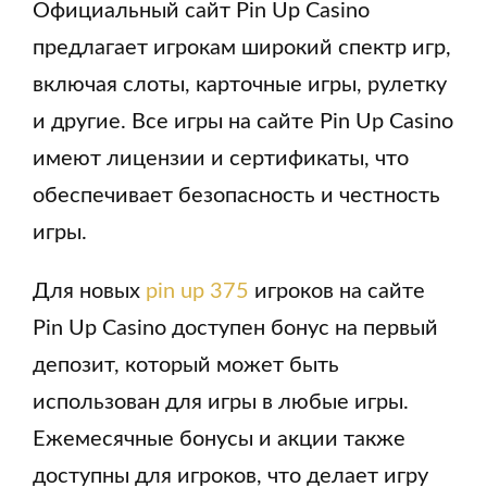
Официальный сайт Pin Up Casino
предлагает игрокам широкий спектр игр,
включая слоты, карточные игры, рулетку
и другие. Все игры на сайте Pin Up Casino
имеют лицензии и сертификаты, что
обеспечивает безопасность и честность
игры.
Для новых
pin up 375
игроков на сайте
Pin Up Casino доступен бонус на первый
депозит, который может быть
использован для игры в любые игры.
Ежемесячные бонусы и акции также
доступны для игроков, что делает игру