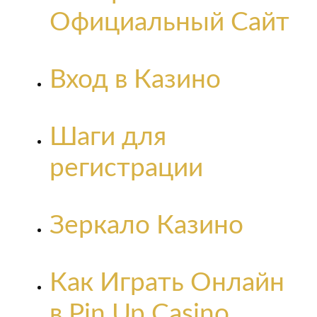
Официальный Сайт
Вход в Казино
Шаги для
регистрации
Зеркало Казино
Как Играть Онлайн
в Pin Up Casino