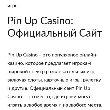
игры.
Pin Up Casino:
Официальный Сайт
Pin Up Casino – это популярное онлайн-
казино, которое предлагает игрокам
широкий спектр развлекательных игр,
включая слоты, карточные игры, рулетку
и другие. Официальный сайт Pin Up
Casino – это место, где игроки могут
играть в любое время и из любого места,