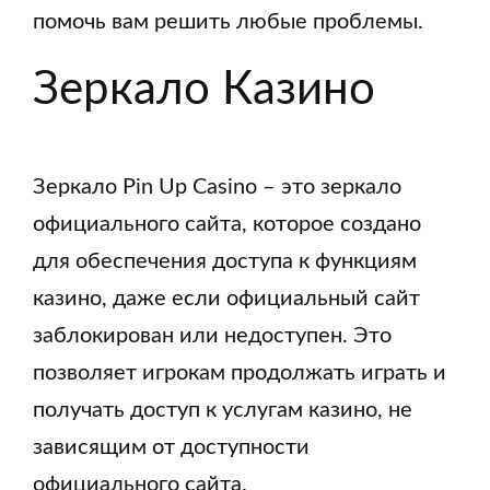
помочь вам решить любые проблемы.
Зеркало Казино
Зеркало Pin Up Casino – это зеркало
официального сайта, которое создано
для обеспечения доступа к функциям
казино, даже если официальный сайт
заблокирован или недоступен. Это
позволяет игрокам продолжать играть и
получать доступ к услугам казино, не
зависящим от доступности
официального сайта.