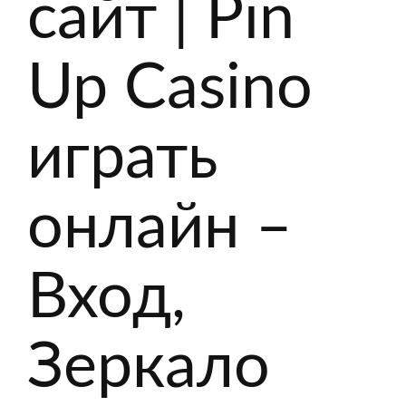
сайт | Pin
Up Casino
играть
онлайн –
Вход,
Зеркало