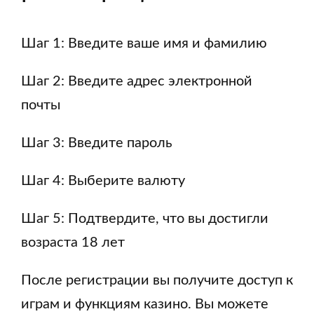
Шаг 1: Введите ваше имя и фамилию
Шаг 2: Введите адрес электронной
почты
Шаг 3: Введите пароль
Шаг 4: Выберите валюту
Шаг 5: Подтвердите, что вы достигли
возраста 18 лет
После регистрации вы получите доступ к
играм и функциям казино. Вы можете