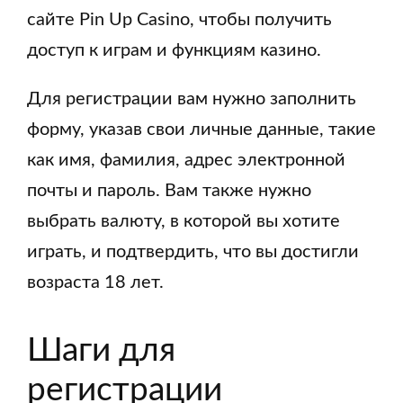
сайте Pin Up Casino, чтобы получить
доступ к играм и функциям казино.
Для регистрации вам нужно заполнить
форму, указав свои личные данные, такие
как имя, фамилия, адрес электронной
почты и пароль. Вам также нужно
выбрать валюту, в которой вы хотите
играть, и подтвердить, что вы достигли
возраста 18 лет.
Шаги для
регистрации