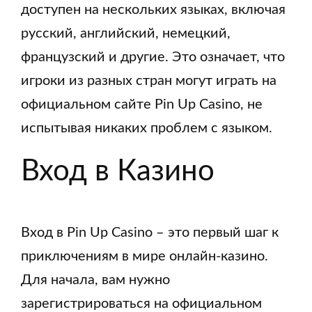
доступен на нескольких языках, включая
русский, английский, немецкий,
французский и другие. Это означает, что
игроки из разных стран могут играть на
официальном сайте Pin Up Casino, не
испытывая никаких проблем с языком.
Вход в Казино
Вход в Pin Up Casino – это первый шаг к
приключениям в мире онлайн-казино.
Для начала, вам нужно
зарегистрироваться на официальном