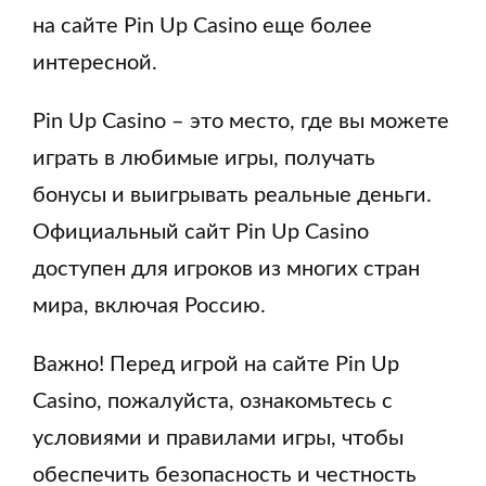
на сайте Pin Up Casino еще более
интересной.
Pin Up Casino – это место, где вы можете
играть в любимые игры, получать
бонусы и выигрывать реальные деньги.
Официальный сайт Pin Up Casino
доступен для игроков из многих стран
мира, включая Россию.
Важно! Перед игрой на сайте Pin Up
Casino, пожалуйста, ознакомьтесь с
условиями и правилами игры, чтобы
обеспечить безопасность и честность