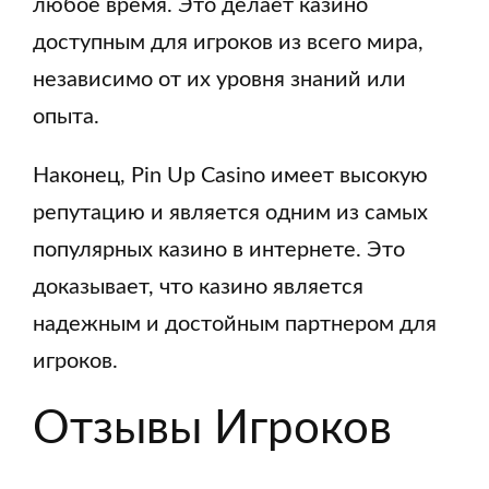
любое время. Это делает казино
доступным для игроков из всего мира,
независимо от их уровня знаний или
опыта.
Наконец, Pin Up Casino имеет высокую
репутацию и является одним из самых
популярных казино в интернете. Это
доказывает, что казино является
надежным и достойным партнером для
игроков.
Отзывы Игроков