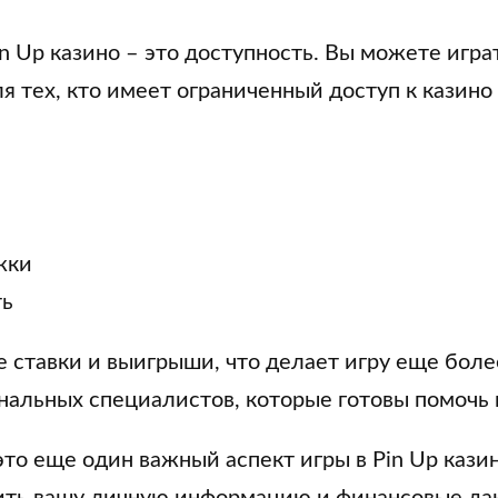
n Up казино – это доступность. Вы можете играт
я тех, кто имеет ограниченный доступ к казино
жки
ть
е ставки и выигрыши, что делает игру еще более
нальных специалистов, которые готовы помочь 
то еще один важный аспект игры в Pin Up казин