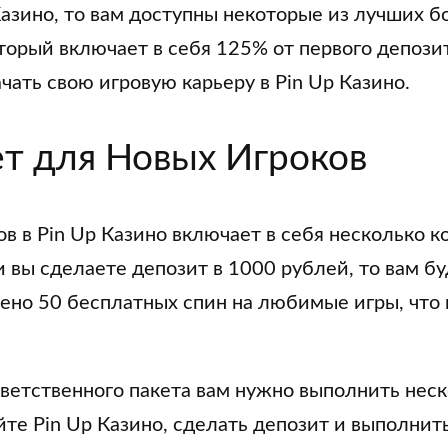
Казино, то вам доступны некоторые из лучших б
торый включает в себя 125% от первого депозит
ать свою игровую карьеру в Pin Up Казино.
т для Новых Игроков
в в Pin Up Казино включает в себя несколько 
ли вы сделаете депозит в 1000 рублей, то вам 
лено 50 бесплатных спин на любимые игры, что 
иветственного пакета вам нужно выполнить нес
те Pin Up Казино, сделать депозит и выполнить