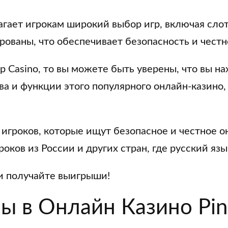
гает игрокам широкий выбор игр, включая слоты
рованы, что обеспечивает безопасность и честн
 Casino, то вы можете быть уверены, что вы на
 и функции этого популярного онлайн-казино, ч
 игроков, которые ищут безопасное и честное о
роков из России и других стран, где русский я
 и получайте выигрыши!
ы в Онлайн Казино Pin