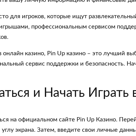
тить вашу личную информацию и финансовые да
есто для игроков, которые ищут развлекательны
игрышами, профессиональным сервисом поддерж
ов.
в онлайн казино, Pin Up казино – это лучший вы
нальный сервис поддержки и безопасность. Нач
ться и Начать Играть 
ься на официальном сайте Pin Up Казино. Перей
 углу экрана. Затем, введите свои личные данн