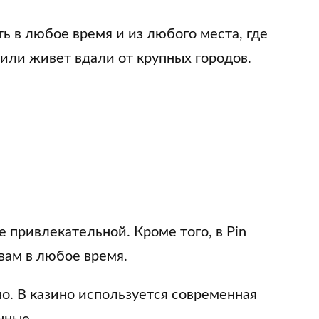
ь в любое время и из любого места, где
 или живет вдали от крупных городов.
 привлекательной. Кроме того, в Pin
вам в любое время.
о. В казино используется современная