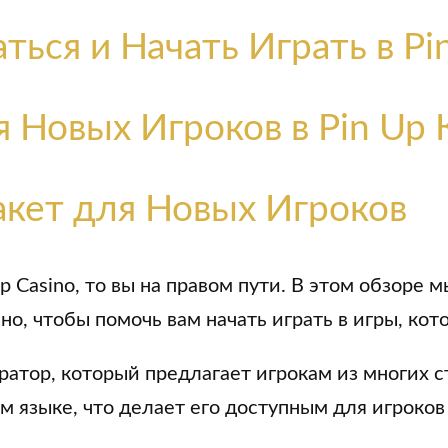
ться и Начать Играть в Pi
 Новых Игроков в Pin Up 
кет для Новых Игроков
 Casino, то вы на правом пути. В этом обзоре
о, чтобы помочь вам начать играть в игры, кот
ратор, который предлагает игрокам из многих с
м языке, что делает его доступным для игроков 