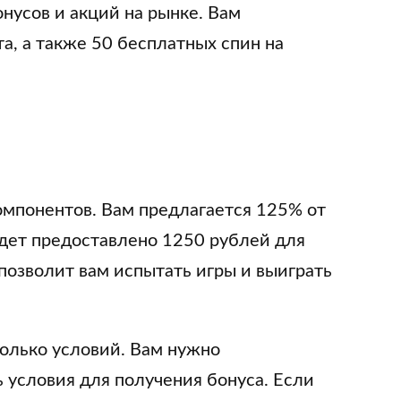
онусов и акций на рынке. Вам
а, а также 50 бесплатных спин на
компонентов. Вам предлагается 125% от
будет предоставлено 1250 рублей для
позволит вам испытать игры и выиграть
колько условий. Вам нужно
 условия для получения бонуса. Если