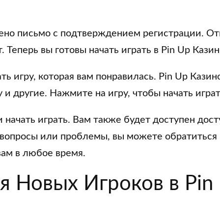
лено письмо с подтверждением регистрации. От
. Теперь вы готовы начать играть в Pin Up Казин
ть игру, которая вам понравилась. Pin Up Казин
 и другие. Нажмите на игру, чтобы начать играт
 начать играть. Вам также будет доступен досту
т вопросы или проблемы, вы можете обратиться 
вам в любое время.
я Новых Игроков в Pin