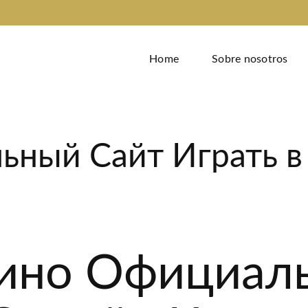
Home
Sobre nosotros
ьный Сайт Играть в
зино Официал