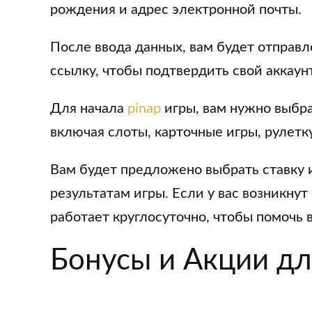
рождения и адрес электронной почты.
После ввода данных, вам будет отправ
ссылку, чтобы подтвердить свой аккаунт
Для начала
pinap
игры, вам нужно выбра
включая слоты, карточные игры, рулетку
Вам будет предложено выбрать ставку и
результатам игры. Если у вас возникну
работает круглосуточно, чтобы помочь 
Бонусы и Акции дл