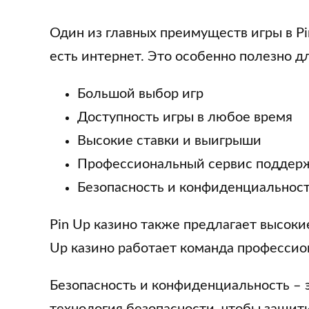
Один из главных преимуществ игры в Pi
есть интернет. Это особенно полезно дл
Большой выбор игр
Доступность игры в любое время
Высокие ставки и выигрыши
Профессиональный сервис поддер
Безопасность и конфиденциальнос
Pin Up казино также предлагает высоки
Up казино работает команда профессио
Безопасность и конфиденциальность – э