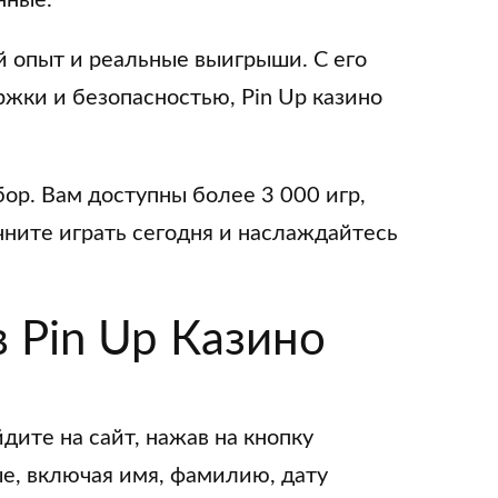
нные.
й опыт и реальные выигрыши. С его
ки и безопасностью, Pin Up казино
бор. Вам доступны более 3 000 игр,
ните играть сегодня и наслаждайтесь
в Pin Up Казино
дите на сайт, нажав на кнопку
ые, включая имя, фамилию, дату