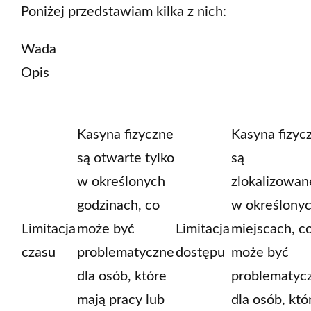
Poniżej przedstawiam kilka z nich:
Wada
Opis
Kasyna fizyczne
Kasyna fizyc
są otwarte tylko
są
w określonych
zlokalizowan
godzinach, co
w określony
Limitacja
może być
Limitacja
miejscach, c
czasu
problematyczne
dostępu
może być
dla osób, które
problematyc
mają pracy lub
dla osób, któ