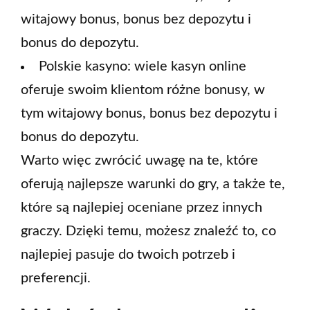
witajowy bonus, bonus bez depozytu i
bonus do depozytu.
Polskie kasyno: wiele kasyn online
oferuje swoim klientom różne bonusy, w
tym witajowy bonus, bonus bez depozytu i
bonus do depozytu.
Warto więc zwrócić uwagę na te, które
oferują najlepsze warunki do gry, a także te,
które są najlepiej oceniane przez innych
graczy. Dzięki temu, możesz znaleźć to, co
najlepiej pasuje do twoich potrzeb i
preferencji.