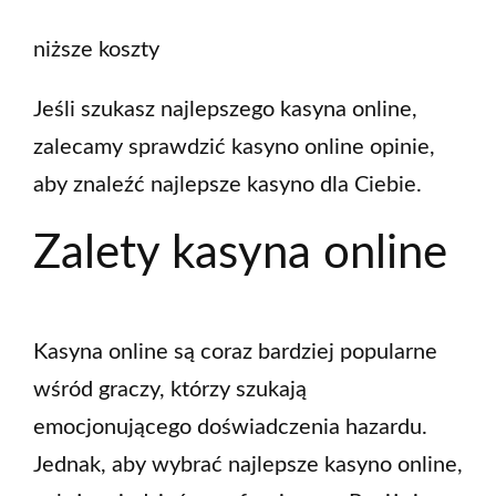
niższe koszty
Jeśli szukasz najlepszego kasyna online,
zalecamy sprawdzić kasyno online opinie,
aby znaleźć najlepsze kasyno dla Ciebie.
Zalety kasyna online
Kasyna online są coraz bardziej popularne
wśród graczy, którzy szukają
emocjonującego doświadczenia hazardu.
Jednak, aby wybrać najlepsze kasyno online,