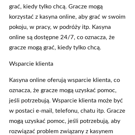
grać, kiedy tylko chcą. Gracze mogą
korzystać z kasyna online, aby grać w swoim
pokoju, w pracy, w podróży itp. Kasyna
online są dostępne 24/7, co oznacza, że
gracze mogą grać, kiedy tylko chcą.
Wsparcie klienta
Kasyna online oferują wsparcie klienta, co
oznacza, że gracze mogą uzyskać pomoc,
jeśli potrzebują. Wsparcie klienta może być
w postaci e-mail, telefonu, chatu itp. Gracze
mogą uzyskać pomoc, jeśli potrzebują, aby
rozwiązać problem związany z kasynem