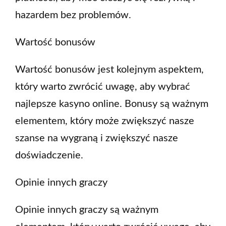
hazardem bez problemów.
Wartość bonusów
Wartość bonusów jest kolejnym aspektem,
który warto zwrócić uwagę, aby wybrać
najlepsze kasyno online. Bonusy są ważnym
elementem, który może zwiększyć nasze
szanse na wygraną i zwiększyć nasze
doświadczenie.
Opinie innych graczy
Opinie innych graczy są ważnym