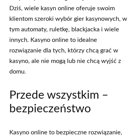
Dziś, wiele kasyn online oferuje swoim
klientom szeroki wybór gier kasynowych, w
tym automaty, ruletkę, blackjacka i wiele
innych. Kasyno online to idealne
rozwiązanie dla tych, którzy chcą grać w
kasyno, ale nie mogą lub nie chcą wyjść z
domu.
Przede wszystkim –
bezpieczeństwo
Kasyno online to bezpieczne rozwiązanie,