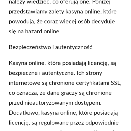
należy wiedzieć, co oferują one. Poniżej
przedstawiamy zalety kasyna online, które
powodują, że coraz więcej osób decyduje
się na hazard online.
Bezpieczeństwo i autentyczność
Kasyna online, które posiadają licencję, są
bezpieczne i autentyczne. Ich strony
internetowe są chronione certyfikatami SSL,
co oznacza, że dane graczy są chronione
przed nieautoryzowanym dostępem.
Dodatkowo, kasyna online, które posiadają
licencję, są regulowane przez odpowiednie