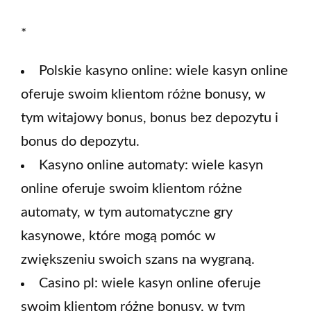
*
Polskie kasyno online: wiele kasyn online
oferuje swoim klientom różne bonusy, w
tym witajowy bonus, bonus bez depozytu i
bonus do depozytu.
Kasyno online automaty: wiele kasyn
online oferuje swoim klientom różne
automaty, w tym automatyczne gry
kasynowe, które mogą pomóc w
zwiększeniu swoich szans na wygraną.
Casino pl: wiele kasyn online oferuje
swoim klientom różne bonusy, w tym