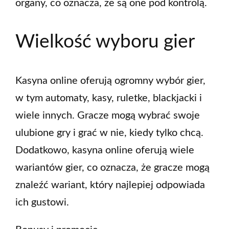
organy, co oznacza, że są one pod kontrolą.
Wielkość wyboru gier
Kasyna online oferują ogromny wybór gier,
w tym automaty, kasy, ruletke, blackjacki i
wiele innych. Gracze mogą wybrać swoje
ulubione gry i grać w nie, kiedy tylko chcą.
Dodatkowo, kasyna online oferują wiele
wariantów gier, co oznacza, że gracze mogą
znaleźć wariant, który najlepiej odpowiada
ich gustowi.