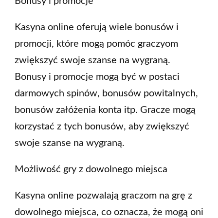
Bonusy i promocje
Kasyna online oferują wiele bonusów i
promocji, które mogą pomóc graczyom
zwiększyć swoje szanse na wygraną.
Bonusy i promocje mogą być w postaci
darmowych spinów, bonusów powitalnych,
bonusów załóżenia konta itp. Gracze mogą
korzystać z tych bonusów, aby zwiększyć
swoje szanse na wygraną.
Możliwość gry z dowolnego miejsca
Kasyna online pozwalają graczom na grę z
dowolnego miejsca, co oznacza, że mogą oni