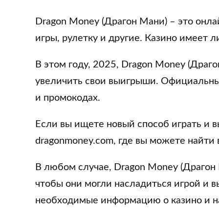
Dragon Money (Драгон Мани) – это онла
игры, рулетку и другие. Казино имеет 
В этом году, 2025, Dragon Money (Драг
увеличить свои выигрыши. Официальный 
и промокодах.
Если вы ищете новый способ играть и в
dragonmoney.com, где вы можете найти 
В любом случае, Dragon Money (Драгон 
чтобы они могли насладиться игрой и в
необходимые информацию о казино и на