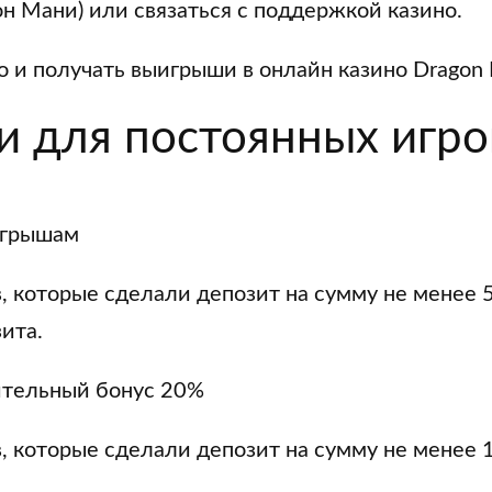
н Мани) или связаться с поддержкой казино.
о и получать выигрыши в онлайн казино Dragon
и для постоянных игро
игрышам
, которые сделали депозит на сумму не менее 
ита.
тельный бонус 20%
, которые сделали депозит на сумму не менее