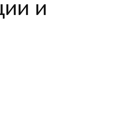
ции и