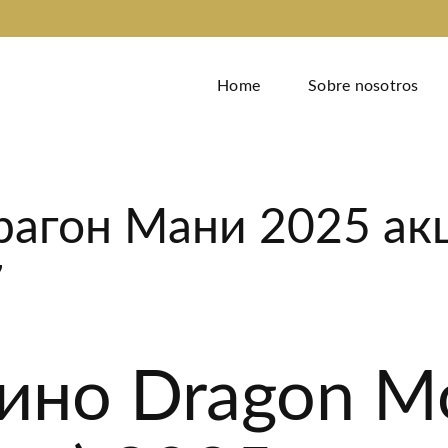
Home
Sobre nosotros
рагон Мани 2025 ак
7
ино Dragon M