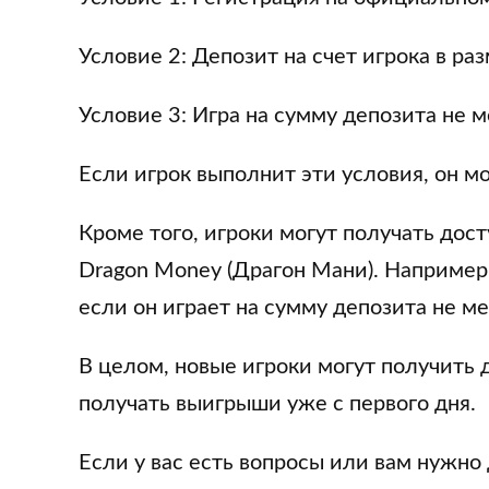
Условие 2: Депозит на счет игрока в ра
Условие 3: Игра на сумму депозита не м
Если игрок выполнит эти условия, он мо
Кроме того, игроки могут получать дос
Dragon Money (Драгон Мани). Например
если он играет на сумму депозита не ме
В целом, новые игроки могут получить 
получать выигрыши уже с первого дня.
Если у вас есть вопросы или вам нужно