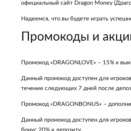
официальный сайт Dragon Money (Драго
Надеемся, что вы будете играть успешн
Промокоды и акци
Промокод «DRAGONLOVE» – 15% к вы
Данный промокод доступен для игроков
течение следующих 7 дней после депоз
Промокод «DRAGONBONUS» – дополни
Данный промокод доступен для игроков
бонус 20% к депозиту.