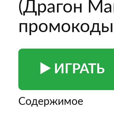
(Драгон Ма
промокоды
▶️ ИГРАТЬ
Содержимое