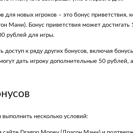
 для новых игроков – это бонус приветствия, 
он Мани). Бонус приветствия может достигать 
0 рублей для игры.
ь доступ к ряду других бонусов, включая бонус
 могут дать игроку дополнительные 50 рублей, 
онусов
 выполнить несколько условий:
м сайте Dragon Money (Драгон Мани) и подтвер