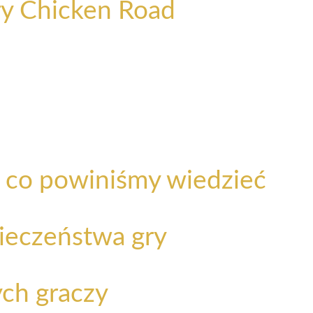
y Chicken Road
 co powiniśmy wiedzieć
ieczeństwa gry
ch graczy