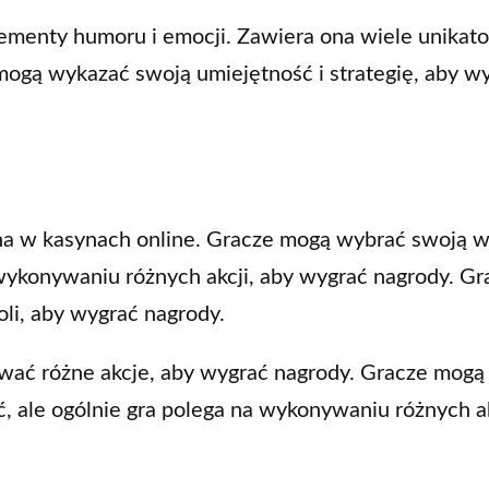
lementy humoru i emocji. Zawiera ona wiele unikato
 mogą wykazać swoją umiejętność i strategię, aby w
pna w kasynach online. Gracze mogą wybrać swoją we
a wykonywaniu różnych akcji, aby wygrać nagrody. G
li, aby wygrać nagrody.
ać różne akcje, aby wygrać nagrody. Gracze mogą
ć, ale ogólnie gra polega na wykonywaniu różnych a