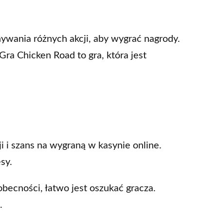
ywania różnych akcji, aby wygrać nagrody.
ra Chicken Road to gra, która jest
i i szans na wygraną w kasynie online.
sy.
becności, łatwo jest oszukać gracza.
.