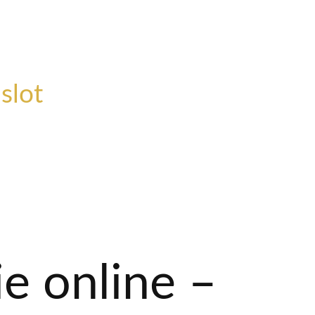
slot
e online –