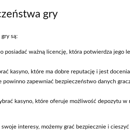
czeństwa gry
gry są:
o posiadać ważną licencję, która potwierdza jego l
rać kasyno, które ma dobre reputację i jest docenia
 powinno zapewniać bezpieczeństwo danych graczy,
ybrać kasyno, które oferuje możliwość depozytu w 
swoje interesy, możemy grać bezpiecznie i cieszyć 