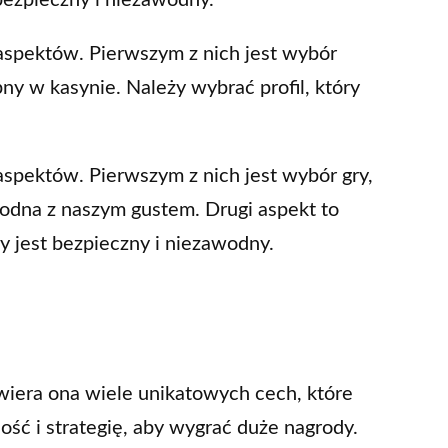
 bezpieczny i niezawodny.
aspektów. Pierwszym z nich jest wybór
ępny w kasynie. Należy wybrać profil, który
spektów. Pierwszym z nich jest wybór gry,
zgodna z naszym gustem. Drugi aspekt to
y jest bezpieczny i niezawodny.
wiera ona wiele unikatowych cech, które
ość i strategię, aby wygrać duże nagrody.