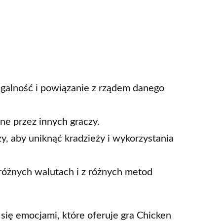
egalność i powiązanie z rządem danego
ne przez innych graczy.
 aby uniknąć kradzieży i wykorzystania
różnych walutach i z różnych metod
się emocjami, które oferuje gra Chicken