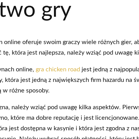
two gry
 online oferuje swoim graczy wiele różnych gier, ab
 tę, która jest najlepsza, należy wziąć pod uwagę 
ynach online,
gra chicken road
jest jedną z najpopul
y, która jest jedną z największych firm hazardu na 
 w różne sposoby.
zna, należy wziąć pod uwagę kilka aspektów. Pierws
, które ma dobre reputację i jest licencjonowane. 
ra jest dostępna w kasynie i która jest zgodna z n