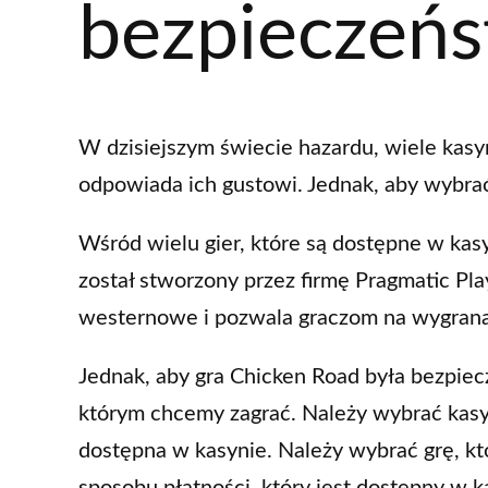
bezpieczeńs
W dzisiejszym świecie hazardu, wiele kasyn
odpowiada ich gustowi. Jednak, aby wybrać
Wśród wielu gier, które są dostępne w kas
został stworzony przez firmę Pragmatic Pla
westernowe i pozwala graczom na wygraną
Jednak, aby gra Chicken Road była bezpiec
którym chcemy zagrać. Należy wybrać kasyno
dostępna w kasynie. Należy wybrać grę, któ