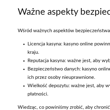
Ważne aspekty bezpie
Wśród ważnych aspektów bezpieczeństwa 
Licencja kasyna: kasyno online powinn
kraju.
Reputacja kasyna: ważne jest, aby wyb
Bezpieczeństwo danych: kasyno online
ich przez osoby nieuprawnione.
Wielkość depozytu: ważne jest, aby w
płatności.
Wiedząc, co powiniśmy zrobić, aby chronić 