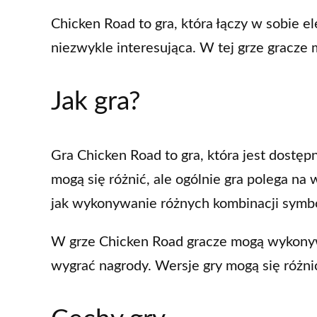
Chicken Road to gra, która łączy w sobie e
niezwykle interesująca. W tej grze gracze
Jak gra?
Gra Chicken Road to gra, która jest dostę
mogą się różnić, ale ogólnie gra polega n
jak wykonywanie różnych kombinacji symbo
W grze Chicken Road gracze mogą wykonyw
wygrać nagrody. Wersje gry mogą się różni