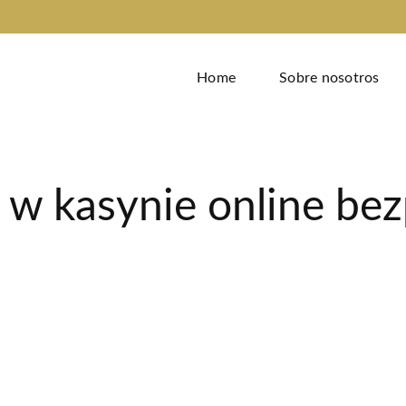
Home
Sobre nosotros
t w kasynie online be