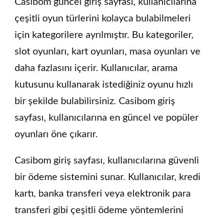
Casibom güncel giriş sayfası, kullanıcılarına
çeşitli oyun türlerini kolayca bulabilmeleri
için kategorilere ayrılmıştır. Bu kategoriler,
slot oyunları, kart oyunları, masa oyunları ve
daha fazlasını içerir. Kullanıcılar, arama
kutusunu kullanarak istediğiniz oyunu hızlı
bir şekilde bulabilirsiniz. Casibom giriş
sayfası, kullanıcılarına en güncel ve popüler
oyunları öne çıkarır.
Casibom giriş sayfası, kullanıcılarına güvenli
bir ödeme sistemini sunar. Kullanıcılar, kredi
kartı, banka transferi veya elektronik para
transferi gibi çeşitli ödeme yöntemlerini