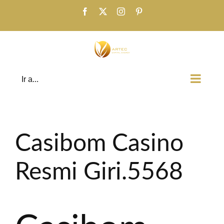
Saltar
Facebook
X
Instagram
Pinterest
al
contenido
Ir a...
Casibom Casino
Resmi Giri.5568