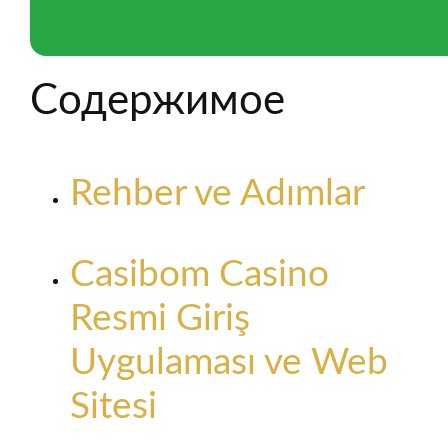
Содержимое
Rehber ve Adımlar
Casibom Casino
Resmi Giriş
Uygulaması ve Web
Sitesi