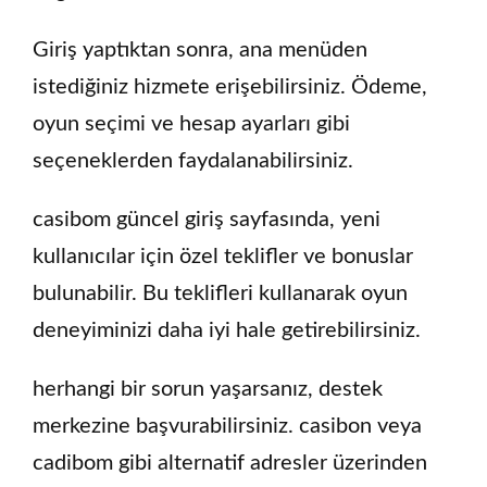
Giriş yaptıktan sonra, ana menüden
istediğiniz hizmete erişebilirsiniz. Ödeme,
oyun seçimi ve hesap ayarları gibi
seçeneklerden faydalanabilirsiniz.
casibom güncel giriş sayfasında, yeni
kullanıcılar için özel teklifler ve bonuslar
bulunabilir. Bu teklifleri kullanarak oyun
deneyiminizi daha iyi hale getirebilirsiniz.
herhangi bir sorun yaşarsanız, destek
merkezine başvurabilirsiniz. casibon veya
cadibom gibi alternatif adresler üzerinden