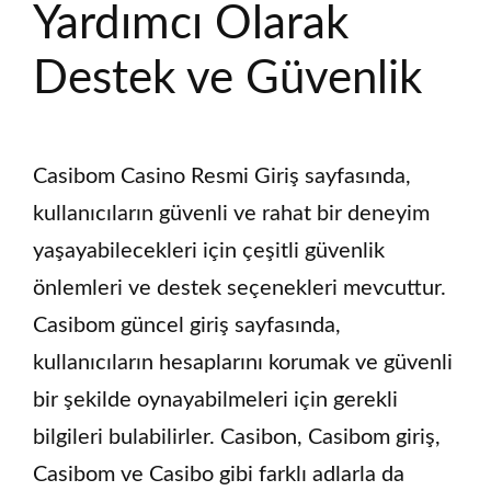
Yardımcı Olarak
Destek ve Güvenlik
Casibom Casino Resmi Giriş sayfasında,
kullanıcıların güvenli ve rahat bir deneyim
yaşayabilecekleri için çeşitli güvenlik
önlemleri ve destek seçenekleri mevcuttur.
Casibom güncel giriş sayfasında,
kullanıcıların hesaplarını korumak ve güvenli
bir şekilde oynayabilmeleri için gerekli
bilgileri bulabilirler. Casibon, Casibom giriş,
Casibom ve Casibo gibi farklı adlarla da