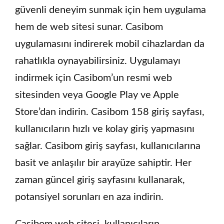
güvenli deneyim sunmak için hem uygulama
hem de web sitesi sunar. Casibom
uygulamasını indirerek mobil cihazlardan da
rahatlıkla oynayabilirsiniz. Uygulamayı
indirmek için Casibom’un resmi web
sitesinden veya Google Play ve Apple
Store’dan indirin. Casibom 158 giriş sayfası,
kullanıcıların hızlı ve kolay giriş yapmasını
sağlar. Casibom giriş sayfası, kullanıcılarına
basit ve anlaşılır bir arayüze sahiptir. Her
zaman güncel giriş sayfasını kullanarak,
potansiyel sorunları en aza indirin.