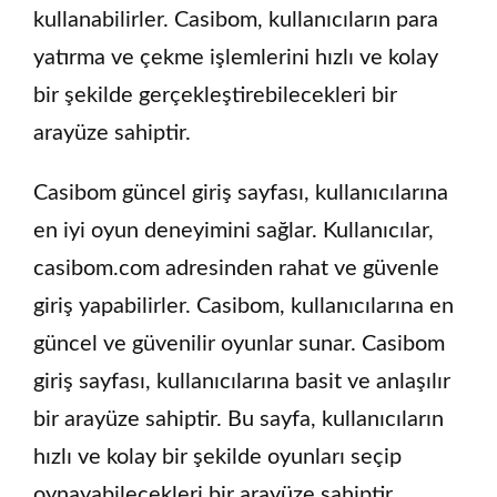
kullanabilirler. Casibom, kullanıcıların para
yatırma ve çekme işlemlerini hızlı ve kolay
bir şekilde gerçekleştirebilecekleri bir
arayüze sahiptir.
Casibom güncel giriş sayfası, kullanıcılarına
en iyi oyun deneyimini sağlar. Kullanıcılar,
casibom.com adresinden rahat ve güvenle
giriş yapabilirler. Casibom, kullanıcılarına en
güncel ve güvenilir oyunlar sunar. Casibom
giriş sayfası, kullanıcılarına basit ve anlaşılır
bir arayüze sahiptir. Bu sayfa, kullanıcıların
hızlı ve kolay bir şekilde oyunları seçip
oynayabilecekleri bir arayüze sahiptir.