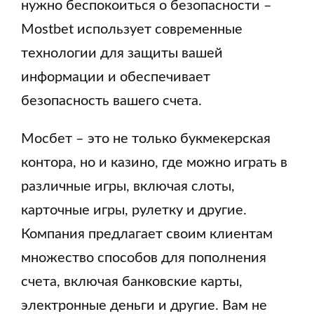
нужно беспокоиться о безопасности –
Mostbet использует современные
технологии для защиты вашей
информации и обеспечивает
безопасность вашего счета.
Мосбет – это не только букмекерская
контора, но и казино, где можно играть в
различные игры, включая слоты,
карточные игры, рулетку и другие.
Компания предлагает своим клиентам
множество способов для пополнения
счета, включая банковские карты,
электронные деньги и другие. Вам не