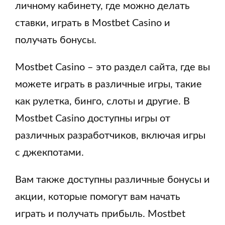
личному кабинету, где можно делать
ставки, играть в Mostbet Casino и
получать бонусы.
Mostbet Casino – это раздел сайта, где вы
можете играть в различные игры, такие
как рулетка, бинго, слоты и другие. В
Mostbet Casino доступны игры от
различных разработчиков, включая игры
с джекпотами.
Вам также доступны различные бонусы и
акции, которые помогут вам начать
играть и получать прибыль. Mostbet