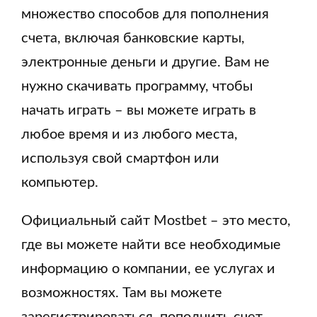
множество способов для пополнения
счета, включая банковские карты,
электронные деньги и другие. Вам не
нужно скачивать программу, чтобы
начать играть – вы можете играть в
любое время и из любого места,
используя свой смартфон или
компьютер.
Официальный сайт Mostbet – это место,
где вы можете найти все необходимые
информацию о компании, ее услугах и
возможностях. Там вы можете
зарегистрироваться, пополнить счет,