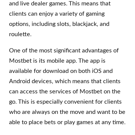
and live dealer games. This means that
clients can enjoy a variety of gaming
options, including slots, blackjack, and
roulette.
One of the most significant advantages of
Mostbet is its mobile app. The app is
available for download on both iOS and
Android devices, which means that clients
can access the services of Mostbet on the
go. This is especially convenient for clients
who are always on the move and want to be
able to place bets or play games at any time.