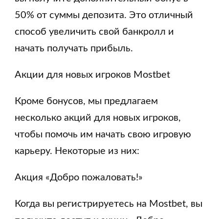
50% от суммы депозита. Это отличный
способ увеличить свой банкролл и
начать получать прибыль.
Акции для новых игроков Mostbet
Кроме бонусов, мы предлагаем
несколько акций для новых игроков,
чтобы помочь им начать свою игровую
карьеру. Некоторые из них:
Акция «Добро пожаловать!»
Когда вы регистрируетесь на Mostbet, вы