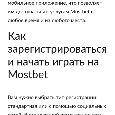
мобильное приложение, что позволяет
им доступаться к услугам Mostbet в
любое время и из любого места.
Как
зарегистрироваться
и начать играть на
Mostbet
Вам нужно выбрать тип регистрации:
стандартная или с помощью социальных