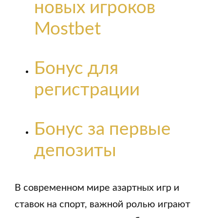
новых игроков
Mostbet
Бонус для
регистрации
Бонус за первые
депозиты
В современном мире азартных игр и
ставок на спорт, важной ролью играют