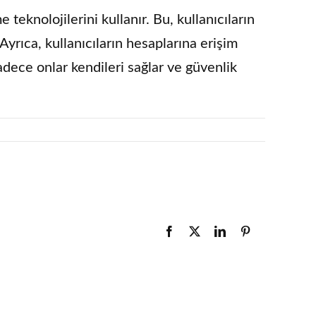
 teknolojilerini kullanır. Bu, kullanıcıların
Ayrıca, kullanıcıların hesaplarına erişim
adece onlar kendileri sağlar ve güvenlik
Facebook
X
LinkedIn
Pinterest