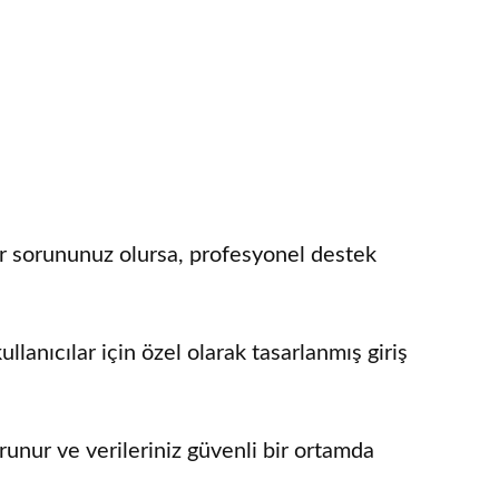
bir sorununuz olursa, profesyonel destek
llanıcılar için özel olarak tasarlanmış giriş
orunur ve verileriniz güvenli bir ortamda