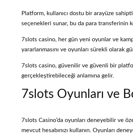
Platform, kullanıcı dostu bir arayüze sahipti
seçenekleri sunar, bu da para transferinin ko
7slots casino, her gün yeni oyunlar ve kamp
yararlanmasını ve oyunları sürekli olarak gü
7slots casino, güvenilir ve güvenli bir platf
gerçekleştirebileceği anlamına gelir.
7slots Oyunları ve B
7slots Casino’da oyunları deneyebilir ve özel
mevcut hesabınızı kullanın. Oyunları deneye