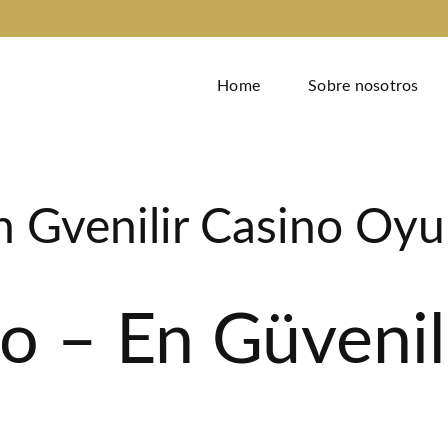
Home
Sobre nosotros
n Gvenilir Casino Oy
o – En Güvenil