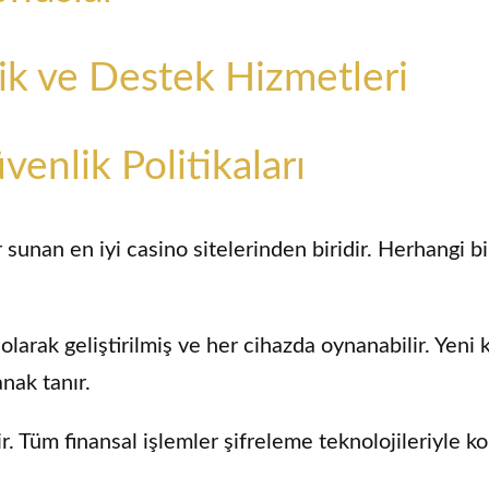
lik ve Destek Hizmetleri
enlik Politikaları
r sunan en iyi casino sitelerinden biridir. Herhangi 
larak geliştirilmiş ve her cihazda oynanabilir. Yeni ku
nak tanır.
ir. Tüm finansal işlemler şifreleme teknolojileriyle k