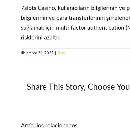
7slots Casino, kullanıcıların bilgilerinin ve 
bilgilerinin ve para transferlerinin şifrelen
sağlamak için multi-factor authentication (M
risklerini azaltır.
diciembre 24, 2025
|
Blog
Share This Story, Choose You
Casino
Artículos relacionados
Spinsy