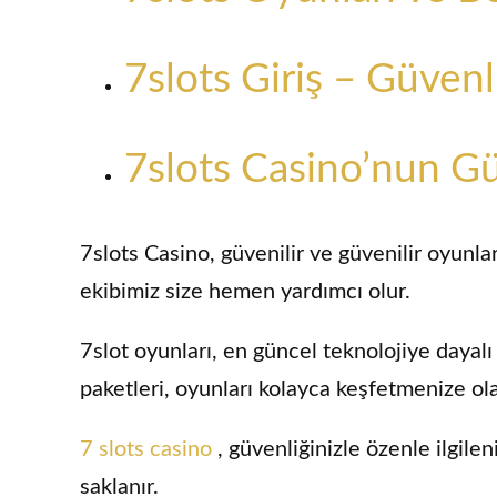
7slots Giriş – Güven
7slots Casino’nun Güv
7slots Casino, güvenilir ve güvenilir oyunla
ekibimiz size hemen yardımcı olur.
7slot oyunları, en güncel teknolojiye dayalı o
paketleri, oyunları kolayca keşfetmenize ola
7 slots casino
, güvenliğinizle özenle ilgilen
saklanır.