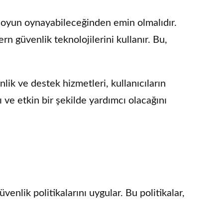
da oyun oynayabileceğinden emin olmalıdır.
rn güvenlik teknolojilerini kullanır. Bu,
lik ve destek hizmetleri, kullanıcıların
ı ve etkin bir şekilde yardımcı olacağını
üvenlik politikalarını uygular. Bu politikalar,