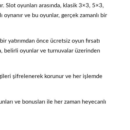
r. Slot oyunları arasında, klasik 3×3, 5×3,
nlı oynanır ve bu oyunlar, gerçek zamanlı bir
bir yatırımdan önce ücretsiz oyun fırsatı
, belirli oyunlar ve turnuvalar üzerinden
gileri şifrelenerek korunur ve her işlemde
unları ve bonusları ile her zaman heyecanlı