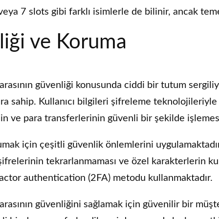
veya 7 slots gibi farklı isimlerle de bilinir, ancak tem
liği ve Koruma
 parasının güvenliği konusunda ciddi bir tutum sergili
 sahip. Kullanıcı bilgileri şifreleme teknolojileriyle
nin ve para transferlerinin güvenli bir şekilde işlemes
rumak için çeşitli güvenlik önlemlerini uygulamaktadı
p şifrelerinin tekrarlanmaması ve özel karakterlerin 
factor authentication (2FA) metodu kullanmaktadır.
 parasının güvenliğini sağlamak için güvenilir bir müş