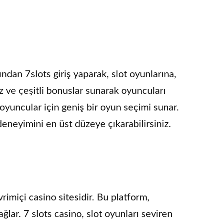
ndan 7slots giriş yaparak, slot oyunlarına,
yüz ve çeşitli bonuslar sunarak oyuncuları
 oyuncular için geniş bir oyun seçimi sunar.
 deneyimini en üst düzeye çıkarabilirsiniz.
vrimiçi casino sitesidir. Bu platform,
ğlar. 7 slots casino, slot oyunları seviren