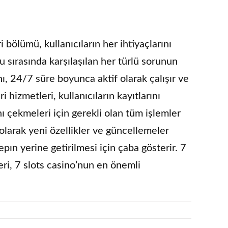
 bölümü, kullanıcıların her ihtiyaçlarını
u sırasında karşılaşılan her türlü sorunun
, 24/7 süre boyunca aktif olarak çalışır ve
 hizmetleri, kullanıcıların kayıtlarını
nı çekmeleri için gerekli olan tüm işlemler
i olarak yeni özellikler ve güncellemeler
epın yerine getirilmesi için çaba gösterir. 7
eri, 7 slots casino’nun en önemli
.