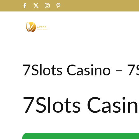
Saltar
Facebook
X
Instagram
Pinterest
al
contenido
7Slots Casino – 7
7Slots Casin