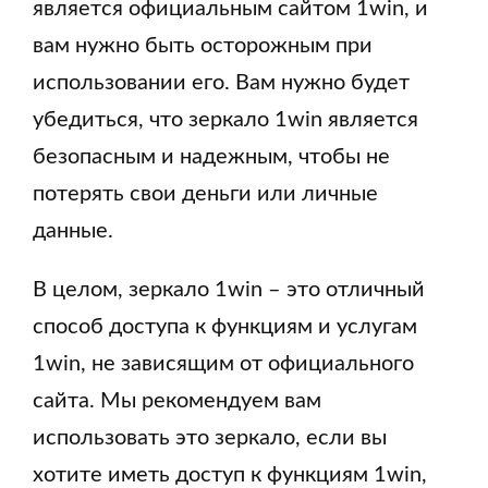
является официальным сайтом 1win, и
вам нужно быть осторожным при
использовании его. Вам нужно будет
убедиться, что зеркало 1win является
безопасным и надежным, чтобы не
потерять свои деньги или личные
данные.
В целом, зеркало 1win – это отличный
способ доступа к функциям и услугам
1win, не зависящим от официального
сайта. Мы рекомендуем вам
использовать это зеркало, если вы
хотите иметь доступ к функциям 1win,