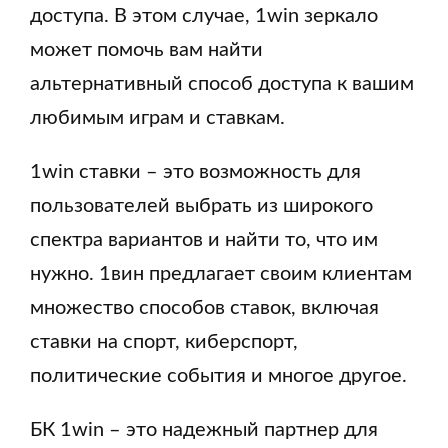
доступа. В этом случае, 1win зеркало
может помочь вам найти
альтернативный способ доступа к вашим
любимым играм и ставкам.
1win ставки – это возможность для
пользователей выбрать из широкого
спектра вариантов и найти то, что им
нужно. 1вин предлагает своим клиентам
множество способов ставок, включая
ставки на спорт, киберспорт,
политические события и многое другое.
БК 1win – это надежный партнер для