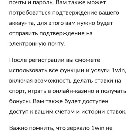
почты и пароль. Вам также может
потребоваться подтверждение вашего
аккаунта, для этого вам нужно будет
отправить подтверждение на
электронную почту.
После регистрации вы сможете
использовать все функции и услуги 1win,
включая возможность делать ставки на
спорт, играть в онлайн-казино и получать
бонусы. Вам также будет доступен
доступ к вашим счетам и истории ставок.
Важно помнить, что зеркало 1win не