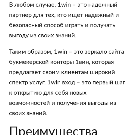
В любом случае, 1win – это надежный
партнер для тех, кто ищет надежный и
безопасный способ играть и получать
выгоду из своих знаний.
Таким образом, 1win – это зеркало сайта
букмекерской конторы 1вин, которая
предлагает своим клиентам широкий
спектр услуг. 1win вход – это первый шаг
к открытию для себя новых
возможностей и получения выгоды из
своих знаний.
Преимущества