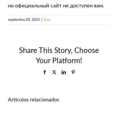
но официальный сайт не доступен вам.
septiembre 20, 2025
|
Blog
Share This Story, Choose
Your Platform!
Facebook
X
LinkedIn
Pinterest
Casino
Artículos relacionados
Spinsy
France