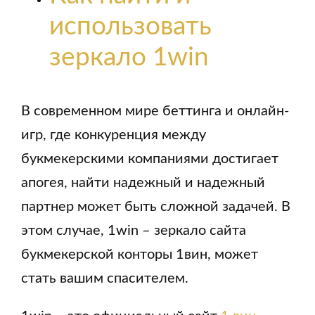
использовать
зеркало 1win
В современном мире беттинга и онлайн-
игр, где конкуренция между
букмекерскими компаниями достигает
апогея, найти надежный и надежный
партнер может быть сложной задачей. В
этом случае, 1win – зеркало сайта
букмекерской конторы 1вин, может
стать вашим спасителем.