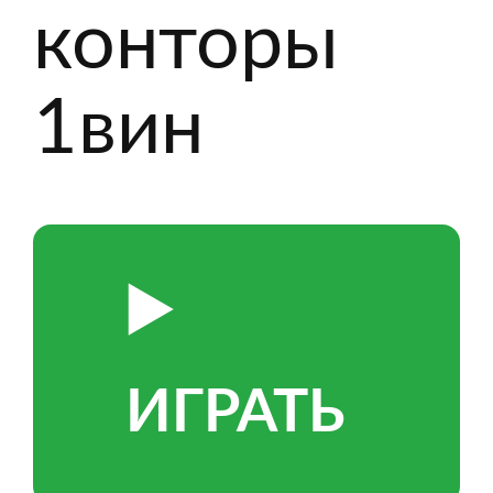
конторы
1вин
▶️
ИГРАТЬ