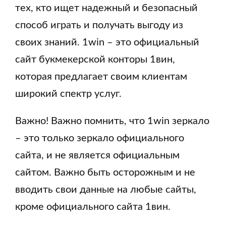
тех, кто ищет надежный и безопасный
способ играть и получать выгоду из
своих знаний. 1win – это официальный
сайт букмекерской конторы 1вин,
которая предлагает своим клиентам
широкий спектр услуг.
Важно! Важно помнить, что 1win зеркало
– это только зеркало официального
сайта, и не является официальным
сайтом. Важно быть осторожным и не
вводить свои данные на любые сайты,
кроме официального сайта 1вин.