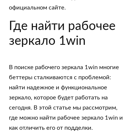
официальном сайте.
Где найти рабочее
зеркало 1win
В поиске рабочего зеркала 1win многие
беттеры сталкиваются с проблемой:
найти надежное и функциональное
зеркало, которое будет работать на
сегодня. В этой статье мы рассмотрим,
где можно найти рабочее зеркало 1win и
как отличить его от подделки.