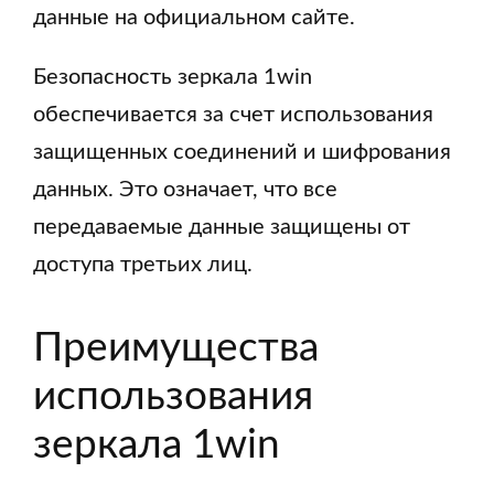
данные на официальном сайте.
Безопасность зеркала 1win
обеспечивается за счет использования
защищенных соединений и шифрования
данных. Это означает, что все
передаваемые данные защищены от
доступа третьих лиц.
Преимущества
использования
зеркала 1win