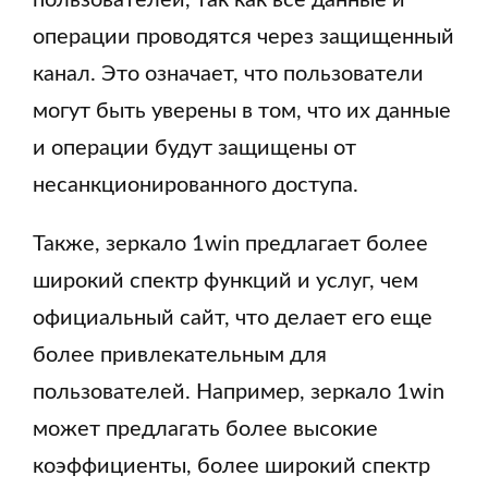
пользователей, так как все данные и
операции проводятся через защищенный
канал. Это означает, что пользователи
могут быть уверены в том, что их данные
и операции будут защищены от
несанкционированного доступа.
Также, зеркало 1win предлагает более
широкий спектр функций и услуг, чем
официальный сайт, что делает его еще
более привлекательным для
пользователей. Например, зеркало 1win
может предлагать более высокие
коэффициенты, более широкий спектр