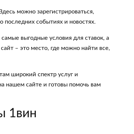
 Здесь можно зарегистрироваться,
 о последних событиях и новостях.
 самые выгодные условия для ставок, а
айт – это место, где можно найти все,
там широкий спектр услуг и
на нашем сайте и готовы помочь вам
ы 1вин