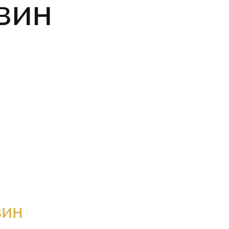
вин
вин