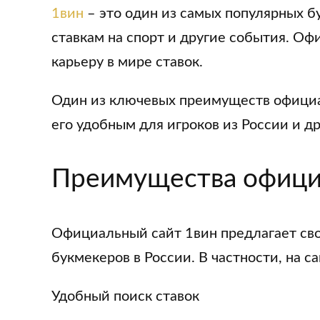
1вин
– это один из самых популярных б
ставкам на спорт и другие события. Оф
карьеру в мире ставок.
Один из ключевых преимуществ официаль
его удобным для игроков из России и д
Преимущества официа
Официальный сайт 1вин предлагает св
букмекеров в России. В частности, на с
Удобный поиск ставок