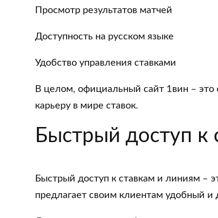
Просмотр результатов матчей
Доступность на русском языке
Удобство управления ставками
В целом, официальный сайт 1вин – это
карьеру в мире ставок.
Быстрый доступ к 
Быстрый доступ к ставкам и линиям – 
предлагает своим клиентам удобный и 