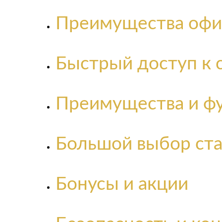
Преимущества офиц
Быстрый доступ к 
Преимущества и фу
Большой выбор ста
Бонусы и акции