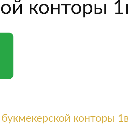
ой конторы 1
букмекерской конторы 1