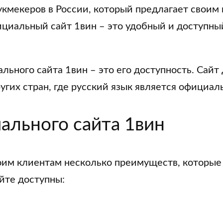
укмекеров в России, который предлагает своим
ициальный сайт 1вин – это удобный и доступны
ного сайта 1вин – это его доступность. Сайт д
ругих стран, где русский язык является официал
льного сайта 1вин
оим клиентам несколько преимуществ, которые
айте доступны: