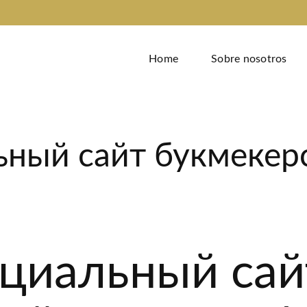
Home
Sobre nosotros
ьный сайт букмекер
циальный сай