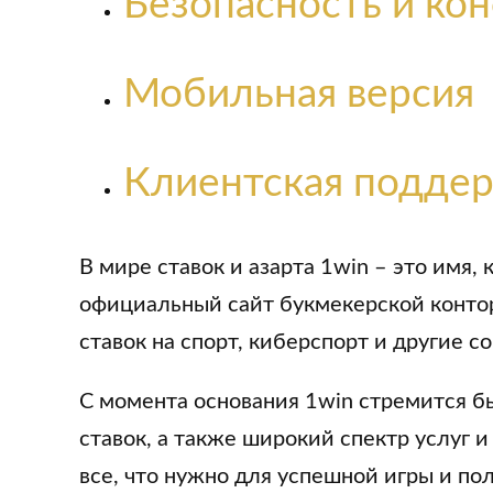
Безопасность и ко
Мобильная версия
Клиентская подде
В мире ставок и азарта 1win – это имя
официальный сайт букмекерской контор
ставок на спорт, киберспорт и другие с
С момента основания 1win стремится б
ставок, а также широкий спектр услуг 
все, что нужно для успешной игры и п