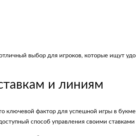
 отличный выбор для игроков, которые ищут уд
ставкам и линиям
это ключевой фактор для успешной игры в букме
доступный способ управления своими ставками