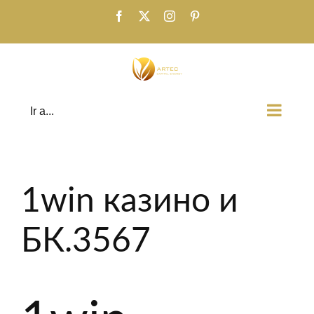
Saltar
Facebook
X
Instagram
Pinterest
al
contenido
Ir a...
1win казино и
БК.3567