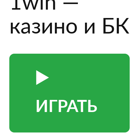
1win —
казино и БК
▶️
ИГРАТЬ