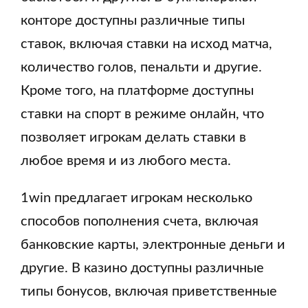
конторе доступны различные типы
ставок, включая ставки на исход матча,
количество голов, пенальти и другие.
Кроме того, на платформе доступны
ставки на спорт в режиме онлайн, что
позволяет игрокам делать ставки в
любое время и из любого места.
1win предлагает игрокам несколько
способов пополнения счета, включая
банковские карты, электронные деньги и
другие. В казино доступны различные
типы бонусов, включая приветственные