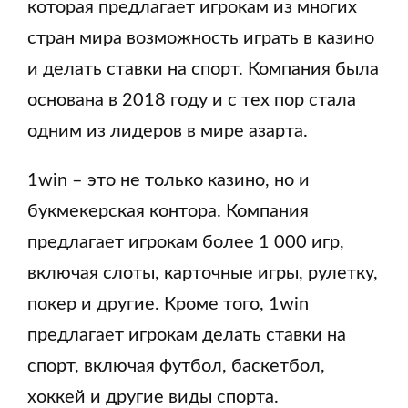
которая предлагает игрокам из многих
стран мира возможность играть в казино
и делать ставки на спорт. Компания была
основана в 2018 году и с тех пор стала
одним из лидеров в мире азарта.
1win – это не только казино, но и
букмекерская контора. Компания
предлагает игрокам более 1 000 игр,
включая слоты, карточные игры, рулетку,
покер и другие. Кроме того, 1win
предлагает игрокам делать ставки на
спорт, включая футбол, баскетбол,
хоккей и другие виды спорта.