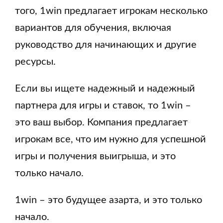
того, 1win предлагает игрокам несколько
вариантов для обучения, включая
руководство для начинающих и другие
ресурсы.
Если вы ищете надежный и надежный
партнера для игры и ставок, то 1win –
это ваш выбор. Компания предлагает
игрокам все, что им нужно для успешной
игры и получения выигрыша, и это
только начало.
1win – это будущее азарта, и это только
начало.